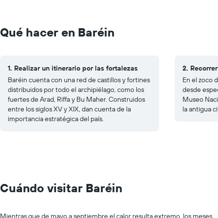
Qué hacer en Baréin
1. Realizar un itinerario por las fortalezas
2. Recorre
Baréin cuenta con una red de castillos y fortines
En el zoco 
distribuidos por todo el archipiélago, como los
desde especi
fuertes de Arad, Riffa y Bu Maher. Construidos
Museo Nacio
entre los siglos XV y XIX, dan cuenta de la
la antigua c
importancia estratégica del país.
Cuándo visitar Baréin
Mientras que de mayo a septiembre el calor resulta extremo, los meses