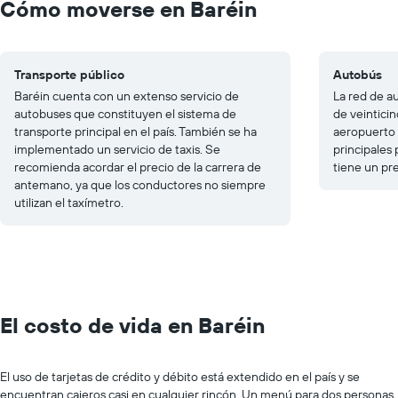
Cómo moverse en Baréin
Transporte público
Autobús
Baréin cuenta con un extenso servicio de
La red de a
autobuses que constituyen el sistema de
de veintici
transporte principal en el país. También se ha
aeropuerto
implementado un servicio de taxis. Se
principales 
recomienda acordar el precio de la carrera de
tiene un pr
antemano, ya que los conductores no siempre
utilizan el taxímetro.
El costo de vida en Baréin
El uso de tarjetas de crédito y débito está extendido en el país y se
encuentran cajeros casi en cualquier rincón. Un menú para dos personas