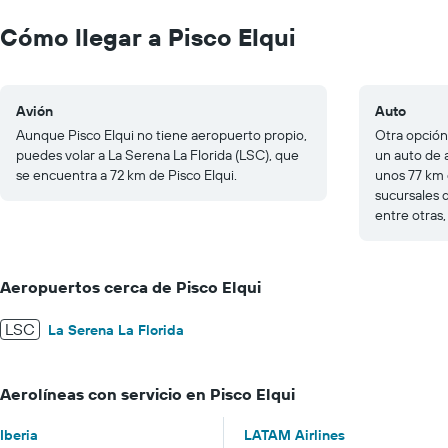
0
to
Cómo llegar a Pisco Elqui
200.
Avión
Auto
Aunque Pisco Elqui no tiene aeropuerto propio,
Otra opción 
puedes volar a La Serena La Florida (LSC), que
un auto de 
se encuentra a 72 km de Pisco Elqui.
unos 77 km 
sucursales 
entre otras,
Aeropuertos cerca de Pisco Elqui
LSC
La Serena La Florida
Aerolíneas con servicio en Pisco Elqui
Iberia
LATAM Airlines