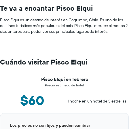
Te va a encantar Pisco Elqui
Pisco Elqui es un destino de interés en Coquimbo, Chile. Es uno de los
destinos turísticos más populares del país. Pisco Elqui merece al menos 2
días enteros para poder ver sus principales lugares de interés.
Cuándo visitar Pisco Elqui
Pisco Elqui en febrero
Precio estimado de hotel
$60
1 noche en un hotel de 3 estrellas
Bar
Chart
Los precios no son fijos y pueden cambiar
graphic.
chart