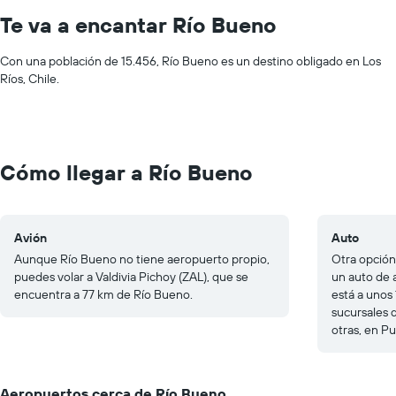
Te va a encantar Río Bueno
Con una población de 15.456, Río Bueno es un destino obligado en Los
Ríos, Chile.
Cómo llegar a Río Bueno
Avión
Auto
Aunque Río Bueno no tiene aeropuerto propio,
Otra opción
puedes volar a Valdivia Pichoy (ZAL), que se
un auto de 
encuentra a 77 km de Río Bueno.
está a unos
sucursales 
otras, en P
Aeropuertos cerca de Río Bueno