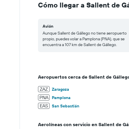
to
Cómo llegar a Sallent de G
400.
Avión
Aunque Sallent de Gállego no tiene aeropuerto
propio, puedes volar a Pamplona (PNA), que se
encuentra a 107 km de Sallent de Gállego.
Aeropuertos cerca de Sallent de Gálleg
ZAZ
Zaragoza
PNA
Pamplona
EAS
San Sebastián
Aerolíneas con servicio en Sallent de Gá