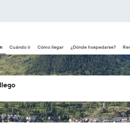
ón
Cuándo ir
Cómo llegar
¿Dónde hospedarse?
Ren
llego