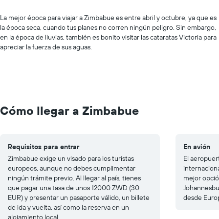
La mejor época para viajar a Zimbabue es entre abril y octubre, ya que es
la época seca, cuando tus planes no corren ningún peligro. Sin embargo,
en la época de lluvias, también es bonito visitar las cataratas Victoria para
apreciar la fuerza de sus aguas.
Cómo llegar a Zimbabue
Requisitos para entrar
En avión
Zimbabue exige un visado para los turistas
El aeropuer
europeos, aunque no debes cumplimentar
internaciona
ningún trámite previo. Al llegar al país, tienes
mejor opció
que pagar una tasa de unos 12000 ZWD (30
Johannesbur
EUR) y presentar un pasaporte válido, un billete
desde Euro
de ida y vuelta, así como la reserva en un
alojamiento local.