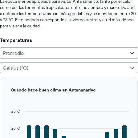
values.
La época menos apropiada para visitar Antananarivo, tanto por el calor
Range:
como por las tormentas tropicales, es entre noviembre y marzo. De abril
0
a octubre las temperaturas son más agradables y se mantienen entre 20
to
y 23 ºC. Este periodo corresponde al invierno austral y es el más idóneo
750.
para viajar a la ciudad.
Temperaturas
Promedio
Celsius (°C)
Bar
Chart
Cuándo hace buen clima en Antananarivo
graphic.
chart
with
12
bars.
25°C
The
chart
20°C
has
1