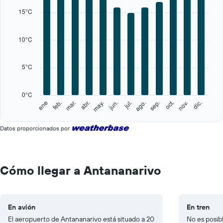
X
15°C
axis
displaying
categories.
10°C
Range:
12
categories.
5°C
The
chart
has
0°C
1
feb.
may.
ago.
nov.
ene
abr.
jul.
oct.
mar.
jun.
sep.
dic.
Y
End
of
axis
interactive
displaying
Datos proporcionados por
chart
values.
Range:
0
to
Cómo llegar a Antananarivo
25.
En avión
En tren
El aeropuerto de Antananarivo está situado a 20
No es posible