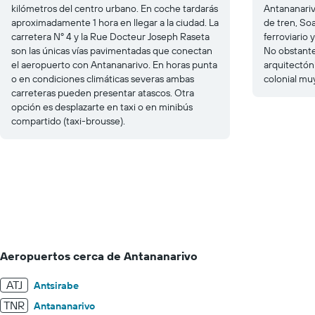
kilómetros del centro urbano. En coche tardarás
Antananariv
aproximadamente 1 hora en llegar a la ciudad. La
de tren, So
carretera Nº 4 y la Rue Docteur Joseph Raseta
ferroviario 
son las únicas vías pavimentadas que conectan
No obstante,
el aeropuerto con Antananarivo. En horas punta
arquitectóni
o en condiciones climáticas severas ambas
colonial mu
carreteras pueden presentar atascos. Otra
opción es desplazarte en taxi o en minibús
compartido (taxi-brousse).
Aeropuertos cerca de Antananarivo
ATJ
Antsirabe
TNR
Antananarivo