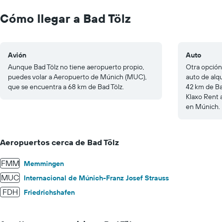
0
to
Cómo llegar a Bad Tölz
250.
Avión
Auto
Aunque Bad Tölz no tiene aeropuerto propio,
Otra opción 
puedes volar a Aeropuerto de Múnich (MUC),
auto de alq
que se encuentra a 68 km de Bad Tölz.
42 km de Ba
Klaxo Rent 
en Múnich.
Aeropuertos cerca de Bad Tölz
FMM
Memmingen
MUC
Internacional de Múnich-Franz Josef Strauss
FDH
Friedrichshafen