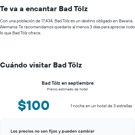
Te va a encantar Bad Tölz
Con una población de 17,434, Bad Tölz es un destino obligado en Bavaria,
Alemania. Te recomendamos quedarte al menos 3 días para apreciar todo
lo que Bad Tölz ofrece.
Cuándo visitar Bad Tölz
Bad Tölz en septiembre
Precio estimado de hotel
$100
1 noche en un hotel de 3 estrellas
Bar
Chart
Los precios no son fijos y pueden cambiar
graphic.
chart