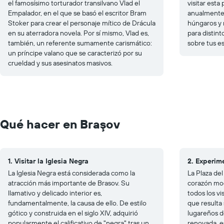
el famosísimo torturador transilvano Vlad el
visitar esta
Empalador, en el que se basó el escritor Bram
anualmente a
Stoker para crear el personaje mítico de Drácula
húngaros y 
en su aterradora novela. Por sí mismo, Vlad es,
para distint
también, un referente sumamente carismático:
sobre tus es
un príncipe valano que se caracterizó por su
crueldad y sus asesinatos masivos.
Qué hacer en Braşov
1. Visitar la Iglesia Negra
2. Experime
La Iglesia Negra está considerada como la
La Plaza del
atracción más importante de Brasov. Su
corazón mod
llamativo y delicado interior es,
todos los vi
fundamentalmente, la causa de ello. De estilo
que resulta 
gótico y construida en el siglo XIV, adquirió
lugareños d
popularmente el calificativo de "negra" tras un
renovada, e