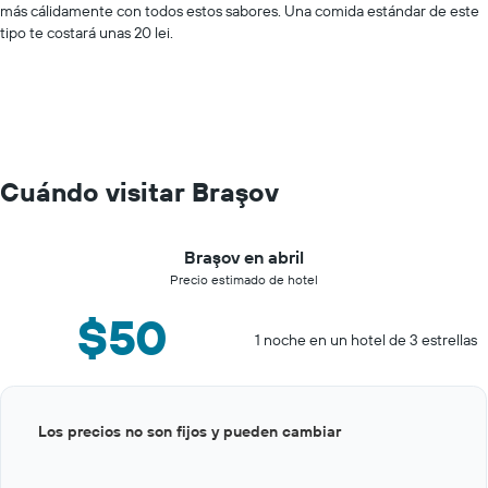
más cálidamente con todos estos sabores. Una comida estándar de este
tipo te costará unas 20 lei.
Cuándo visitar Braşov
Braşov en abril
Precio estimado de hotel
$50
1 noche en un hotel de 3 estrellas
Bar
Chart
Los precios no son fijos y pueden cambiar
graphic.
chart
with
12
bars.