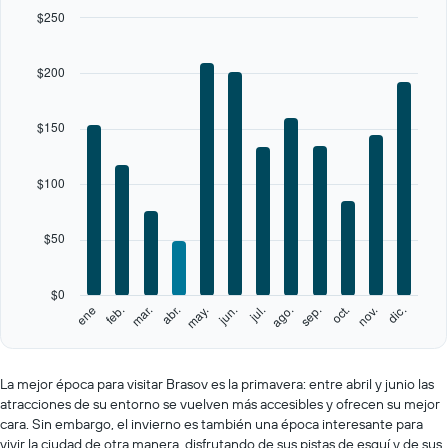
$250
The
chart
$200
has
1
X
$150
axis
displaying
categories.
$100
Range:
12
categories.
$50
The
chart
has
$0
1
feb.
may.
ago.
nov.
ene
abr.
jul.
oct.
mar.
jun.
sep.
dic.
Y
End
of
axis
interactive
displaying
chart
values.
La mejor época para visitar Brasov es la primavera: entre abril y junio las
Range:
atracciones de su entorno se vuelven más accesibles y ofrecen su mejor
0
cara. Sin embargo, el invierno es también una época interesante para
to
vivir la ciudad de otra manera, disfrutando de sus pistas de esquí y de sus