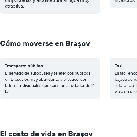
atractiva.
Cómo moverse en Braşov
Transporte público
Taxi
El servicio de autobuses y teleféricos públicos
Es fácil enc
en Brasov es muy abundante y práctico, con
bajada de b
billetes individuales que cuestan alrededor de 2
referencia, 
lei.
viaje en el 
El costo de vida en Braşov