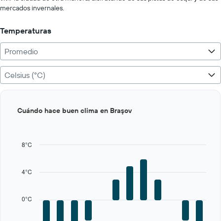
250.
mercados invernales.
Temperaturas
Promedio
Celsius (°C)
Bar
Chart
Cuándo hace buen clima en Braşov
graphic.
chart
with
12
bars.
8°C
The
chart
4°C
has
1
X
0°C
axis
displaying