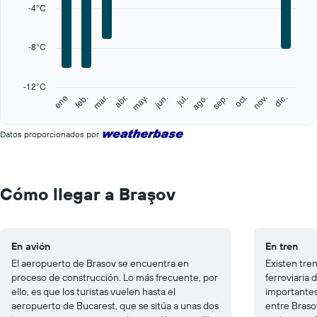
categories.
-4°C
Range:
12
categories.
-8°C
The
chart
has
-12°C
1
feb.
may.
ago.
nov.
ene
abr.
jul.
oct.
mar.
jun.
sep.
dic.
Y
End
of
axis
interactive
displaying
Datos proporcionados por
chart
values.
Range:
-12
to
Cómo llegar a Braşov
8.
En avión
En tren
El aeropuerto de Brasov se encuentra en
Existen tren
proceso de construcción. Lo más frecuente, por
ferroviaria 
ello, es que los turistas vuelen hasta el
importantes
aeropuerto de Bucarest, que se sitúa a unas dos
entre Braso