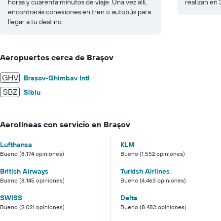
horas y cuarenta minutos de viaje. Una vez allí,
realizan en
encontrarás conexiones en tren o autobús para
llegar a tu destino.
Aeropuertos cerca de Braşov
GHV
Brașov-Ghimbav Intl
SBZ
Sibiu
Aerolíneas con servicio en Braşov
Lufthansa
KLM
Bueno (8.174 opiniones)
Bueno (1.552 opiniones)
British Airways
Turkish Airlines
Bueno (8.145 opiniones)
Bueno (4.463 opiniones)
SWISS
Delta
Bueno (2.021 opiniones)
Bueno (8.483 opiniones)