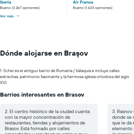
Iberia
Air France
Bueno (3.267 opiniones)
Bueno (1.633 opiniones)
Ver más
Dónde alojarse en Braşov
1. Schei es el antiguo barrio de Rumanía / Valaquia e incluye calles
estrechas, patrimonio fascinante y la hermosa iglesia ortodoxa del siglo
XVI.
Barrios interesantes en Brasov
2. El centro histórico de la ciudad cuenta
3. Rasnov 
con la mayor concentración de
donde se c
restaurantes, tiendas y alojamientos de
que le da 
Brasov. Está formado por calles
elemento d
empedradas y arquitectura antigua muy
invasores.