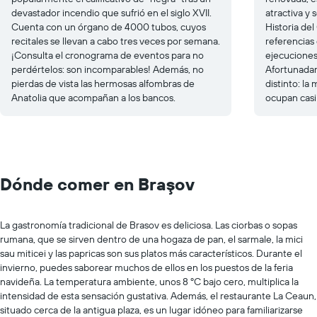
devastador incendio que sufrió en el siglo XVII.
atractiva y
Cuenta con un órgano de 4000 tubos, cuyos
Historia de
recitales se llevan a cabo tres veces por semana.
referencias
¡Consulta el cronograma de eventos para no
ejecuciones 
perdértelos: son incomparables! Además, no
Afortunada
pierdas de vista las hermosas alfombras de
distinto: la 
Anatolia que acompañan a los bancos.
ocupan casi 
Dónde comer en Braşov
La gastronomía tradicional de Brasov es deliciosa. Las ciorbas o sopas
rumana, que se sirven dentro de una hogaza de pan, el sarmale, la mici
sau miticei y las papricas son sus platos más característicos. Durante el
invierno, puedes saborear muchos de ellos en los puestos de la feria
navideña. La temperatura ambiente, unos 8 ºC bajo cero, multiplica la
intensidad de esta sensación gustativa. Además, el restaurante La Ceaun,
situado cerca de la antigua plaza, es un lugar idóneo para familiarizarse