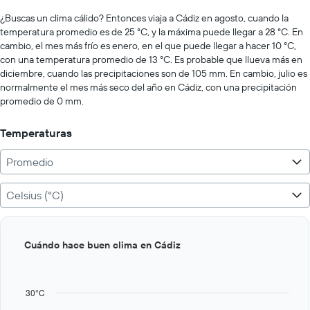
displaying
chart
values.
¿Buscas un clima cálido? Entonces viaja a Cádiz en agosto, cuando la
Range:
temperatura promedio es de 25 °C, y la máxima puede llegar a 28 °C. En
0
cambio, el mes más frío es enero, en el que puede llegar a hacer 10 °C,
to
con una temperatura promedio de 13 °C. Es probable que llueva más en
300.
diciembre, cuando las precipitaciones son de 105 mm. En cambio, julio es
normalmente el mes más seco del año en Cádiz, con una precipitación
promedio de 0 mm.
Temperaturas
Promedio
Celsius (°C)
Bar
Chart
Cuándo hace buen clima en Cádiz
graphic.
chart
with
12
bars.
30°C
The