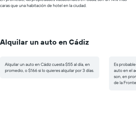
caras que una habitación de hotel en la ciudad.
Alquilar un auto en Cádiz
Alquilar un auto en Cádiz cuesta $55 al día, en
Es probable 
promedio, o $166 si lo quieres alquilar por 3 días.
auto en el a
son, en pro
de la Fronte