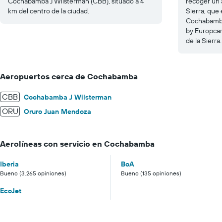
Cochabamba J Wilsterman (CBB), situado a 4
recoger un 
km del centro de la ciudad.
Sierra, que
Cochabamba
by Europcar
de la Sierra.
Aeropuertos cerca de Cochabamba
CBB
Cochabamba J Wilsterman
ORU
Oruro Juan Mendoza
Aerolíneas con servicio en Cochabamba
Iberia
BoA
Bueno (3.265 opiniones)
Bueno (135 opiniones)
EcoJet