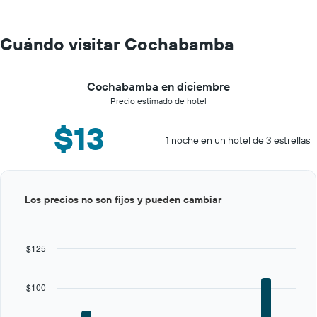
Cuándo visitar Cochabamba
Cochabamba en diciembre
Precio estimado de hotel
$13
1 noche en un hotel de 3 estrellas
Bar
Chart
Los precios no son fijos y pueden cambiar
graphic.
chart
with
12
bars.
$125
The
chart
$100
has
1