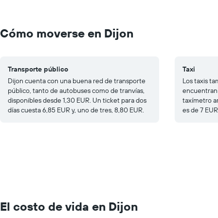
Cómo moverse en Dijon
Transporte público
Taxi
Dijon cuenta con una buena red de transporte
Los taxis ta
público, tanto de autobuses como de tranvías,
encuentran 
disponibles desde 1,30 EUR. Un ticket para dos
taxímetro a
días cuesta 6,85 EUR y, uno de tres, 8,80 EUR.
es de 7 EUR
El costo de vida en Dijon