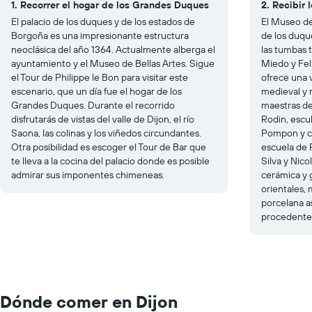
1. Recorrer el hogar de los Grandes Duques
2. Recibir 
El palacio de los duques y de los estados de
El Museo de 
Borgoña es una impresionante estructura
de los duqu
neoclásica del año 1364. Actualmente alberga el
las tumbas 
ayuntamiento y el Museo de Bellas Artes. Sigue
Miedo y Feli
el Tour de Philippe le Bon para visitar este
ofrece una v
escenario, que un día fue el hogar de los
medieval y 
Grandes Duques. Durante el recorrido
maestras de
disfrutarás de vistas del valle de Dijon, el río
Rodin, escu
Saona, las colinas y los viñedos circundantes.
Pompon y cr
Otra posibilidad es escoger el Tour de Bar que
escuela de P
te lleva a la cocina del palacio donde es posible
Silva y Nic
admirar sus imponentes chimeneas.
cerámica y 
orientales, 
porcelana as
procedentes 
Dónde comer en Dijon