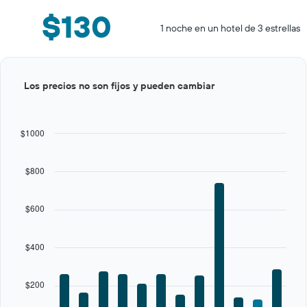
$130
1 noche en un hotel de 3 estrellas
Bar
Chart
Los precios no son fijos y pueden cambiar
graphic.
chart
with
12
bars.
$1000
The
chart
$800
has
1
X
$600
axis
displaying
categories.
$400
Range:
12
categories.
$200
The
chart