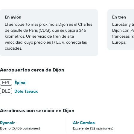
En avión
En tren
El aeropuerto más próximo a Dijon es el Charles
Eurostar y 
de Gaulle de París (CDG), que se ubica a 346
Dijon con Pa
kilómetros. Un servicio de tren de alta
francesas. 
velocidad, cuyo precio es 17 EUR, conecta las
Europa.
ciudades.
Aeropuertos cerca de Dijon
EPL
Épinal
DLE
Dole Tavaux
Aerolíneas con servicio en Dijon
Ryanair
Air Corsica
Bueno (5.456 opiniones)
Excelente (52 opiniones)