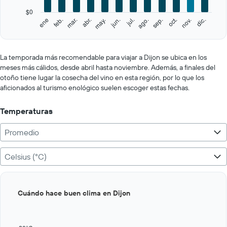
has
$0
1
feb.
may.
ago.
nov.
ene
abr.
jul.
oct.
mar.
jun.
sep.
dic.
Y
End
of
axis
interactive
displaying
chart
values.
La temporada más recomendable para viajar a Dijon se ubica en los
Range:
meses más cálidos, desde abril hasta noviembre. Además, a finales del
0
otoño tiene lugar la cosecha del vino en esta región, por lo que los
to
aficionados al turismo enológico suelen escoger estas fechas.
1000.
Temperaturas
Promedio
Celsius (°C)
Bar
Chart
Cuándo hace buen clima en Dijon
graphic.
chart
with
12
bars.