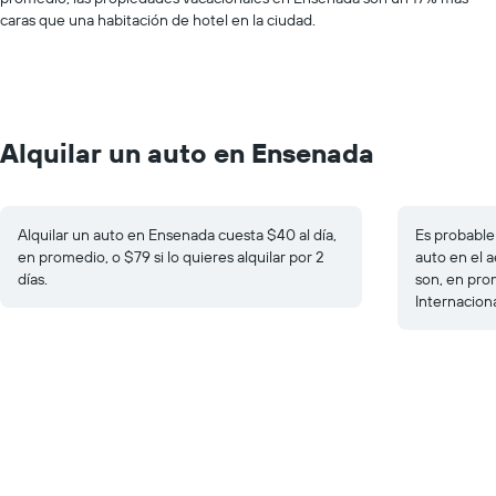
caras que una habitación de hotel en la ciudad.
Alquilar un auto en Ensenada
Alquilar un auto en Ensenada cuesta $40 al día,
Es probable 
en promedio, o $79 si lo quieres alquilar por 2
auto en el a
días.
son, en pro
Internaciona