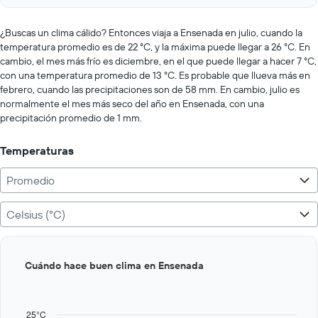
axis
interactive
displaying
chart
values.
¿Buscas un clima cálido? Entonces viaja a Ensenada en julio, cuando la
Range:
temperatura promedio es de 22 °C, y la máxima puede llegar a 26 °C. En
0
cambio, el mes más frío es diciembre, en el que puede llegar a hacer 7 °C,
to
con una temperatura promedio de 13 °C. Es probable que llueva más en
300.
febrero, cuando las precipitaciones son de 58 mm. En cambio, julio es
normalmente el mes más seco del año en Ensenada, con una
precipitación promedio de 1 mm.
Temperaturas
Promedio
Celsius (°C)
Bar
Chart
Cuándo hace buen clima en Ensenada
graphic.
chart
with
12
bars.
25°C