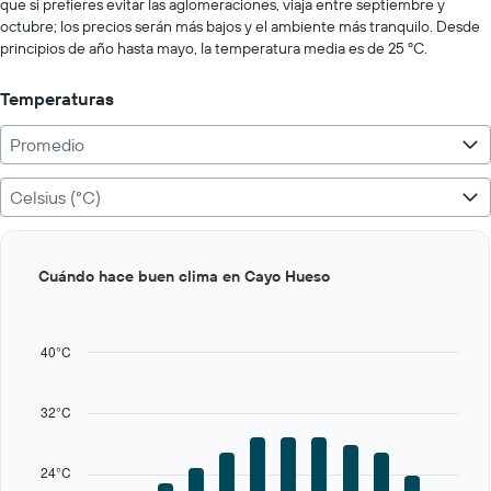
que si prefieres evitar las aglomeraciones, viaja entre septiembre y
octubre; los precios serán más bajos y el ambiente más tranquilo. Desde
principios de año hasta mayo, la temperatura media es de 25 ºC.
Temperaturas
Promedio
Celsius (°C)
Bar
Chart
Cuándo hace buen clima en Cayo Hueso
graphic.
chart
with
12
bars.
40°C
The
chart
32°C
has
1
X
24°C
axis