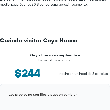
medio, pagarás unos 30 $ por persona, aproximadamente.
Cuándo visitar Cayo Hueso
Cayo Hueso en septiembre
Precio estimado de hotel
$244
1 noche en un hotel de 3 estrellas
Bar
Chart
Los precios no son fijos y pueden cambiar
graphic.
chart
with
12
bars.