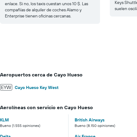
Keys Shuttl
enlace. Si no, los taxis cuestan unos 10 $. Las
suelen oscil
compañías de alquiler de coches Alamo y
Enterprise tienen oficinas cercanas.
Aeropuertos cerca de Cayo Hueso
EYW
Cayo Hueso Key West
Aerolíneas con servicio en Cayo Hueso
KLM
British Airways
Bueno (1.555 opiniones)
Bueno (8.150 opiniones)
Delta
Air France