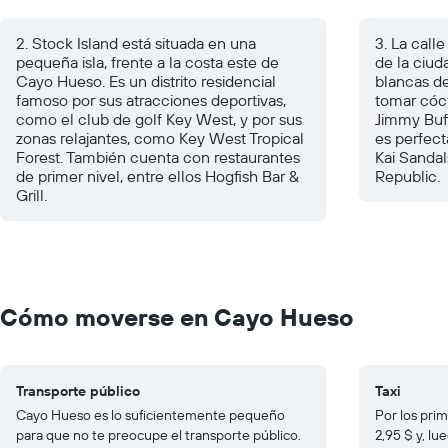
2. Stock Island está situada en una
3. La call
pequeña isla, frente a la costa este de
de la ciud
Cayo Hueso. Es un distrito residencial
blancas de 
famoso por sus atracciones deportivas,
tomar cóc
como el club de golf Key West, y por sus
Jimmy Buff
zonas relajantes, como Key West Tropical
es perfect
Forest. También cuenta con restaurantes
Kai Sandal
de primer nivel, entre ellos Hogfish Bar &
Republic.
Grill.
Cómo moverse en Cayo Hueso
Transporte público
Taxi
Cayo Hueso es lo suficientemente pequeño
Por los pri
para que no te preocupe el transporte público.
2,95 $ y, l