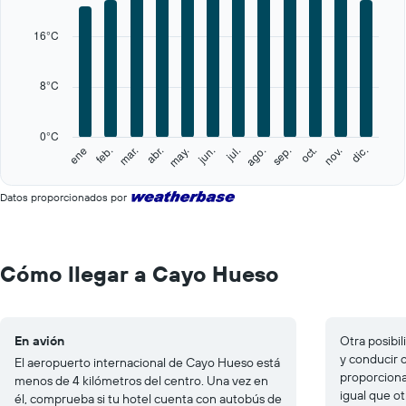
displaying
categories.
16°C
Range:
12
categories.
8°C
The
chart
has
0°C
1
feb.
may.
ago.
nov.
ene
abr.
jul.
oct.
mar.
jun.
sep.
dic.
Y
End
of
axis
interactive
displaying
Datos proporcionados por
chart
values.
Range:
0
to
Cómo llegar a Cayo Hueso
40.
En avión
Otra posibil
y conducir 
El aeropuerto internacional de Cayo Hueso está
proporciona
menos de 4 kilómetros del centro. Una vez en
igual que o
él, comprueba si tu hotel cuenta con autobús de