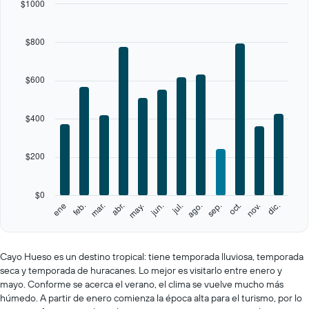
$1000
The
chart
$800
has
1
X
$600
axis
displaying
categories.
$400
Range:
12
categories.
$200
The
chart
has
$0
1
feb.
may.
ago.
nov.
ene
abr.
jul.
oct.
mar.
jun.
sep.
dic.
Y
End
of
axis
interactive
displaying
chart
values.
Cayo Hueso es un destino tropical: tiene temporada lluviosa, temporada
Range:
seca y temporada de huracanes. Lo mejor es visitarlo entre enero y
0
mayo. Conforme se acerca el verano, el clima se vuelve mucho más
to
húmedo. A partir de enero comienza la época alta para el turismo, por lo
1000.