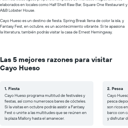
elaborados en locales como Half Shell Raw Bar, Square One Restaurant y
A&B Lobster House.
Cayo Hueso es un destino de fiesta. Spring Break llena de color la isla, y
Fantasy Fest, en octubre, es un acontecimiento vibrante. Si te apasiona
la literatura, también podrás visitar la casa de Ernest Hemingway.
Las 5 mejores razones para visitar
Cayo Hueso
1. Fiesta
2. Pesca
Cayo Hueso programa multitud de festivales y
Cayo Hueso
fiestas, así como numerosos bares de cócteles.
pesca depor
Si la visitas en octubre podrás asistir a Fantasy
son ricos en
Fest o unirte a las multitudes que se reúnen en
barco con c
la plaza Mallory hasta el amanecer.
y disfrutar 