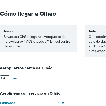
Range:
0
to
Cómo llegar a Olhão
400.
Avión
Auto
Si vuelas a Olhão, llegarás a Aeropuerto de
Otra opción
Faro-Algarve (FAO), situado a 11 km del centro
auto de alq
de la ciudad.
219 km de O
Klass Wagen
Aeropuertos cerca de Olhão
FAO
Faro
Aerolíneas con servicio en Olhão
Lufthansa
KLM