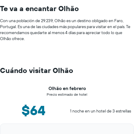
Te va a encantar Olhão
Con una población de 29.239, Olhão es un destino obligado en Faro,
Portugal. Es una de las ciudades más populares para visitar en el país. Te
recomendamos quedarte al menos 4 días para apreciar todo lo que
Olhão ofrece.
Cuándo visitar Olhão
Olhão en febrero
Precio estimado de hotel
$64
1 noche en un hotel de 3 estrellas
Bar
Chart