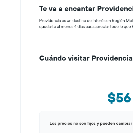
Te va a encantar Providenc
Providencia es un destino de interés en Región Metr
quedarte al menos 4 días para apreciar todo lo que 
Cuándo visitar Providencia
$56
Bar
Chart
Los precios no son fijos y pueden cambiar
graphic.
chart
with