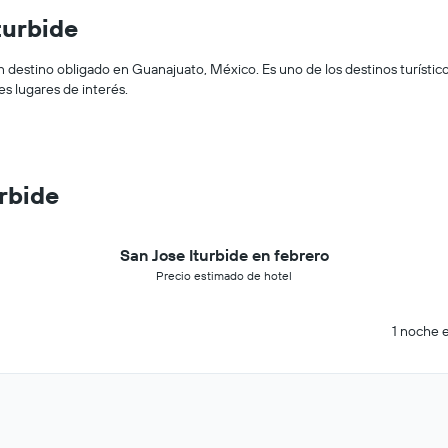
turbide
n destino obligado en Guanajuato, México. Es uno de los destinos turístic
es lugares de interés.
urbide
San Jose Iturbide en febrero
Precio estimado de hotel
1 noche e