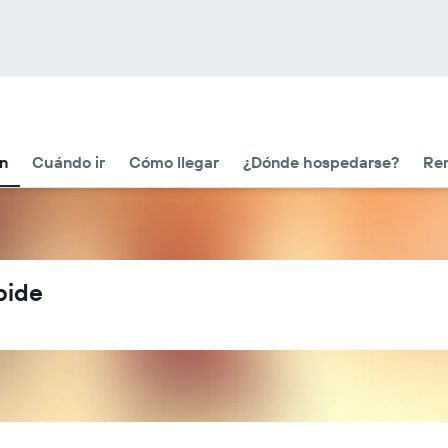
ón
Cuándo ir
Cómo llegar
¿Dónde hospedarse?
Ren
bide