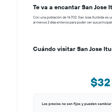
Te va a encantar San Jose I
Con una población de 16 702, San Jose Iturbide es u
al menos 2 días enteros para poder ver sus principal
Cuándo visitar San Jose It
$32
Bar
Chart
Los precios no son fijos y pueden cambiar
graphic.
chart
with