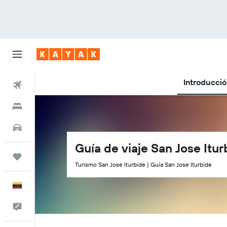
Introducci
Vuelos
Hoteles
Autos
Guía de viaje San Jose Itur
Trips
Turismo San Jose Iturbide | Guía San Jose Iturbide
Español
Comentarios