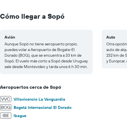
Range:
0
to
Cómo llegar a Sopó
125.
Avión
Auto
Aunque Sopó no tiene aeropuerto propio,
Otra opción
puedes volar a Aeropuerto de Bogata-El
auto de alq
Dorado (BOG), que se encuentra a 33 km de
232 km de S
Sopó. El vuelo más corto a Sopó desde Uruguay
y Europcar, 
sale desde Montevideo y tarda unos 6 h 30 min.
Aeropuertos cerca de Sopó
VVC
Villavicencio La Vanguardia
BOG
Bogotá Internacional El Dorado
IBE
Ibague