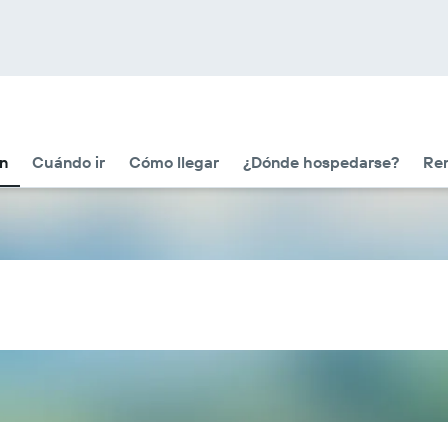
ón
Cuándo ir
Cómo llegar
¿Dónde hospedarse?
Ren