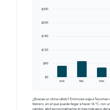
12
bars.
$300
The
chart
$240
has
1
X
$180
axis
displaying
categories.
$120
Range:
12
categories.
$60
The
chart
has
$0
1
ene
feb.
mar.
Y
End
of
axis
interactive
displaying
chart
values.
¿Buscas un clima cálido? Entonces viaja a Tecoman e
Range:
febrero, en el que puede llegar a hacer 16 °C, con
0
cambio, abril es normalmente el mes más seco del 