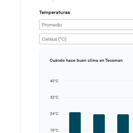
to
300.
Temperaturas
Promedio
Celsius (°C)
Bar
Chart
Cuándo hace buen clima en Tecoman
graphic.
chart
with
12
bars.
40°C
The
chart
32°C
has
1
X
24°C
axis
displaying
categories.
16°C
Range: