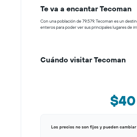
Te va a encantar Tecoman
Con una población de 79,579, Tecoman es un destino
enteros para poder ver sus principales lugares de in
Cuándo visitar Tecoman
$40
Bar
Chart
Los precios no son fijos y pueden cambiar
graphic.
chart
with