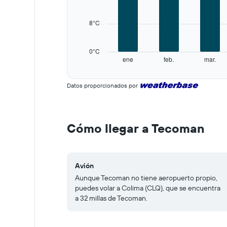
12
categories.
8°C
The
chart
has
0°C
1
ene
feb.
mar.
Y
End
of
axis
interactive
displaying
Datos proporcionados por
chart
values.
Range:
0
to
Cómo llegar a Tecoman
40.
Avión
Aunque Tecoman no tiene aeropuerto propio,
puedes volar a Colima (CLQ), que se encuentra
a 32 millas de Tecoman.