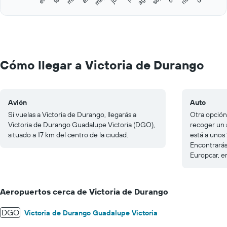
Y
End
of
axis
interactive
displaying
chart
values.
Range:
0
to
Cómo llegar a Victoria de Durango
200.
Avión
Auto
Si vuelas a Victoria de Durango, llegarás a
Otra opción
Victoria de Durango Guadalupe Victoria (DGO),
recoger un 
situado a 17 km del centro de la ciudad.
está a unos
Encontrarás
Europcar, en
Aeropuertos cerca de Victoria de Durango
DGO
Victoria de Durango Guadalupe Victoria