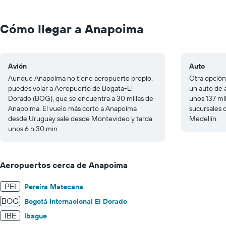
Range:
0
to
Cómo llegar a Anapoima
300.
Avión
Auto
Aunque Anapoima no tiene aeropuerto propio,
Otra opción
puedes volar a Aeropuerto de Bogata-El
un auto de 
Dorado (BOG), que se encuentra a 30 millas de
unos 137 mi
Anapoima. El vuelo más corto a Anapoima
sucursales d
desde Uruguay sale desde Montevideo y tarda
Medellín.
unos 6 h 30 min.
Aeropuertos cerca de Anapoima
PEI
Pereira Matecana
BOG
Bogotá Internacional El Dorado
IBE
Ibague