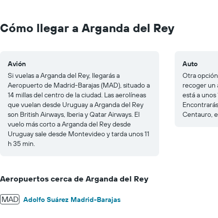
Range:
0
to
Cómo llegar a Arganda del Rey
200.
Avión
Auto
Si vuelas a Arganda del Rey, llegarás a
Otra opción
Aeropuerto de Madrid-Barajas (MAD), situado a
recoger un 
14 millas del centro de la ciudad. Las aerolíneas
está a unos 
que vuelan desde Uruguay a Arganda del Rey
Encontrarás
son British Airways, Iberia y Qatar Airways. El
Centauro, e
vuelo más corto a Arganda del Rey desde
Uruguay sale desde Montevideo y tarda unos 11
h 35 min.
Aeropuertos cerca de Arganda del Rey
MAD
Adolfo Suárez Madrid-Barajas