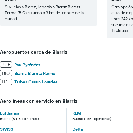
Si vuelas a Biarriz, llegarás a Biarriz Biarritz
Otra opción 
Parme (BIQ), situado a 3 km del centro de la
auto de alq
ciudad.
unos 242 km
sucursales 
Toulouse.
Aeropuertos cerca de Biarriz
PUF
Pau Pyrénées
BIQ
Biarriz Biarritz Parme
LDE
Tarbes Ossun Lourdes
Aerolíneas con servicio en Biarriz
Lufthansa
KLM
Bueno (8.176 opiniones)
Bueno (1.554 opiniones)
SWISS
Delta