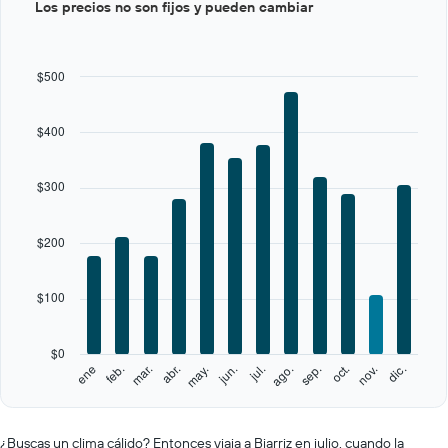
Los precios no son fijos y pueden cambiar
graphic.
chart
with
12
bars.
$500
The
chart
$400
has
1
X
$300
axis
displaying
categories.
$200
Range:
12
categories.
$100
The
chart
has
$0
1
feb.
may.
ago.
nov.
ene
abr.
jul.
oct.
mar.
jun.
sep.
dic.
Y
End
of
axis
interactive
displaying
chart
values.
¿Buscas un clima cálido? Entonces viaja a Biarriz en julio, cuando la