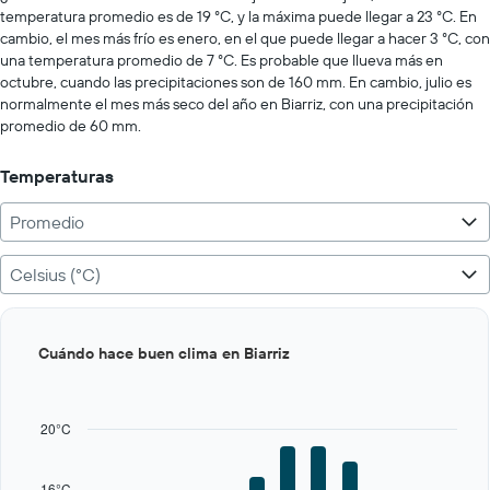
Range:
temperatura promedio es de 19 °C, y la máxima puede llegar a 23 °C. En
0
cambio, el mes más frío es enero, en el que puede llegar a hacer 3 °C, con
to
una temperatura promedio de 7 °C. Es probable que llueva más en
500.
octubre, cuando las precipitaciones son de 160 mm. En cambio, julio es
normalmente el mes más seco del año en Biarriz, con una precipitación
promedio de 60 mm.
Temperaturas
Promedio
Celsius (°C)
Bar
Chart
Cuándo hace buen clima en Biarriz
graphic.
chart
with
12
bars.
20°C
The
chart
16°C