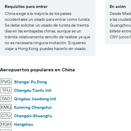
Requisitos para entrar
En avión
China exige a la mayoría de los países
Desde Madri
occidentales un visado para entrar como turista.
a las ciuda
Se debe solicitar un visado de turista de treinta
Guangzhou, 
días en las embajadas chinas, aunque es un
billete ent
trámite relativamente sencillo de realizar ya que
CNY (unos 
no es necesaria ninguna invitación. Si quieres
viajar a Hong Kong, puedes hacerlo sin visado.
Aeropuertos populares en China
PVG
Shangai Pu Dong
TFU
Chengdu Tianfu Intl
TAO
Qingdao Jiaodong Intl
KMG
Kunming Changshui
CTU
Chengdú-Shuangliu
HGH
Hangzhou