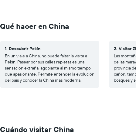
Qué hacer en China
1. Descubrir Pekín
2. Visitar 
En un viaje a China, no puede faltar la visita a
Las montaña
Pekín. Pasear por sus calles repletas es una
de las marav
sensación extraña, agobiante al mismo tiempo
provincia d
que apasionante. Permite entender la evolución
cañón, tamb
del país y conocer la China más moderna.
bosques y s
Cuándo visitar China