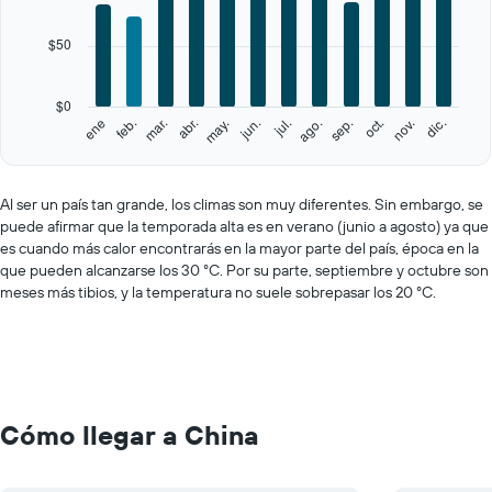
12
categories.
$50
The
chart
has
$0
1
feb.
may.
ago.
nov.
ene
abr.
jul.
oct.
mar.
jun.
sep.
dic.
Y
End
of
axis
interactive
displaying
chart
values.
Al ser un país tan grande, los climas son muy diferentes. Sin embargo, se
Range:
puede afirmar que la temporada alta es en verano (junio a agosto) ya que
0
es cuando más calor encontrarás en la mayor parte del país, época en la
to
que pueden alcanzarse los 30 °C. Por su parte, septiembre y octubre son
250.
meses más tibios, y la temperatura no suele sobrepasar los 20 °C.
Cómo llegar a China