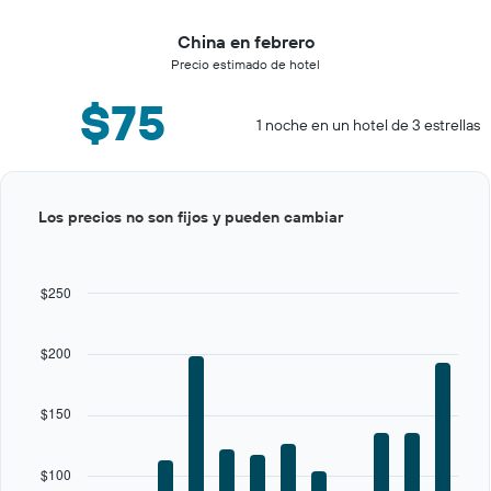
China en febrero
Precio estimado de hotel
$75
1 noche en un hotel de 3 estrellas
Bar
Chart
Los precios no son fijos y pueden cambiar
graphic.
chart
with
12
bars.
$250
The
chart
$200
has
1
X
$150
axis
displaying
categories.
$100
Range: