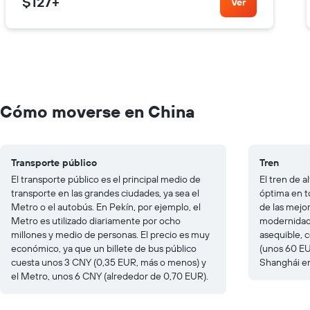
$127
+
Ver
Cómo moverse en China
Transporte público
Tren
El transporte público es el principal medio de
El tren de 
transporte en las grandes ciudades, ya sea el
óptima en t
Metro o el autobús. En Pekín, por ejemplo, el
de las mejor
Metro es utilizado diariamente por ocho
modernidad
millones y medio de personas. El precio es muy
asequible, 
económico, ya que un billete de bus público
(unos 60 EU
cuesta unos 3 CNY (0,35 EUR, más o menos) y
Shanghái en
el Metro, unos 6 CNY (alrededor de 0,70 EUR).