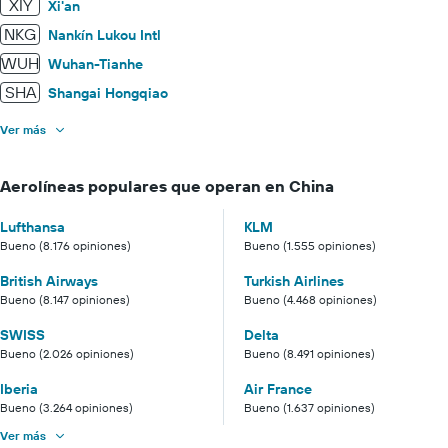
XIY
Xi'an
NKG
Nankín Lukou Intl
WUH
Wuhan-Tianhe
SHA
Shangai Hongqiao
Ver más
Aerolíneas populares que operan en China
Lufthansa
KLM
Bueno (8.176 opiniones)
Bueno (1.555 opiniones)
British Airways
Turkish Airlines
Bueno (8.147 opiniones)
Bueno (4.468 opiniones)
SWISS
Delta
Bueno (2.026 opiniones)
Bueno (8.491 opiniones)
Iberia
Air France
Bueno (3.264 opiniones)
Bueno (1.637 opiniones)
Ver más