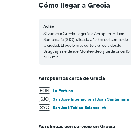
to
Cómo llegar a Grecia
200.
Avión
Si vuelas a Grecia, llegarás a Aeropuerto Juan
Santamaría (SJO), situado a 15 km del centro de
la ciudad. El vuelo más corto a Grecia desde
Uruguay sale desde Montevideo y tarda unos 10
h 02 min.
Aeropuertos cerca de Grecia
FON
La Fortuna
SJO
San José Internacional Juan Santamaría
SYQ
San José Tobias Bolanos Intl
Aerolíneas con servicio en Grecia