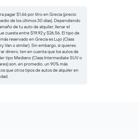
a pagar $1,66 por litro en Grecia (precio
edio de los últimos 30 días). Dependiendo
amaño de tu auto de alquiler, llenar el
ue cuesta entre $19,92 y $26,56. El tipo de
 más reservado en Grecia es Lujo (Class
y Van o similar). Sin embargo, si quieres
rar dinero, ten en cuenta que los autos de
iler tipo Mediano (Class Intermediate SUV o
lares) son, en promedio, un 90% más
tos que otros tipos de autos de alquiler en
udad.