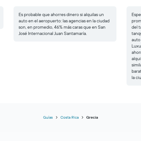
Es probable que ahorres dinero si alquilas un
Esper
auto en el aeropuerto: las agencias en la ciudad
prom
son, en promedio, 46% más caras que en San
del t
José Internacional Juan Santamaría.
tanq
auto
Luxur
ahor
alqu
simi
bara
la ci
Guías
Costa Rica
Grecia