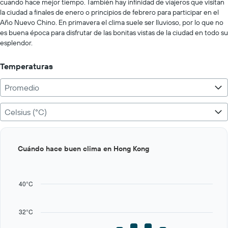
Range:
cuando hace mejor tiempo. También hay infinidad de viajeros que visitan
0
la ciudad a finales de enero o principios de febrero para participar en el
to
Año Nuevo Chino. En primavera el clima suele ser lluvioso, por lo que no
500.
es buena época para disfrutar de las bonitas vistas de la ciudad en todo su
esplendor.
Temperaturas
Promedio
Celsius (°C)
Bar
Chart
Cuándo hace buen clima en Hong Kong
graphic.
chart
with
12
bars.
40°C
The
chart
32°C
has
1