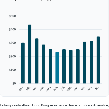
with
12
bars.
$500
The
chart
$400
has
1
X
$300
axis
displaying
categories.
$200
Range:
12
categories.
$100
The
chart
has
$0
1
feb.
may.
ago.
nov.
ene
abr.
jul.
oct.
mar.
jun.
sep.
dic.
Y
End
of
axis
interactive
displaying
chart
values.
La temporada alta en Hong Kong se extiende desde octubre a diciembre,