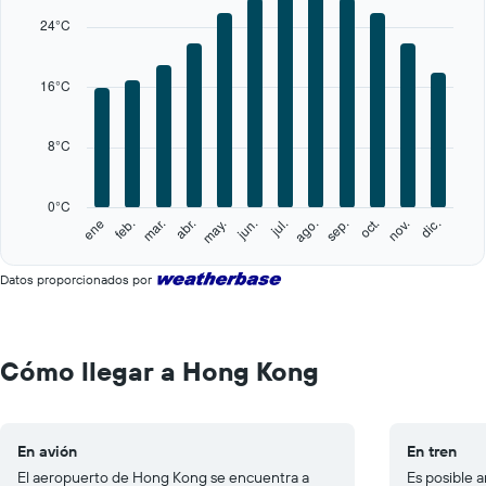
X
24°C
axis
displaying
categories.
16°C
Range:
12
categories.
8°C
The
chart
has
0°C
1
feb.
may.
ago.
nov.
ene
abr.
jul.
oct.
mar.
jun.
sep.
dic.
Y
End
of
axis
interactive
displaying
Datos proporcionados por
chart
values.
Range:
0
to
Cómo llegar a Hong Kong
40.
En avión
En tren
El aeropuerto de Hong Kong se encuentra a
Es posible a