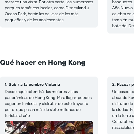
merece una visita. Por otra parte, los numerosos
banquetes. 
parques temáticos locales, como Disneyland u
Año Nuevo 
Ocean Park, harán las delicias de los más
celebra en 
pequeños y de los adolescentes.
también muy
bote del Dra
Qué hacer en Hong Kong
1. Subir a la cumbre Victoria
2. Pasear p
Desde aquí obtendrás las mejores vistas
Un paseo po
panorámicas de Hong Kong. Para llegar, puedes
al sur de K
coger un funicular y disfrutar de este trayecto
disfrutar de
por el que pasan más de siete millones de
la ciudad. E
turistas al año.
en la torre 
Cultural. Es
rascacielos 