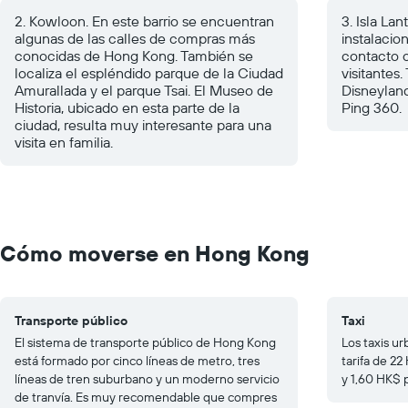
2. Kowloon. En este barrio se encuentran
3. Isla La
algunas de las calles de compras más
instalacio
conocidas de Hong Kong. También se
contacto 
localiza el espléndido parque de la Ciudad
visitantes
Amurallada y el parque Tsai. El Museo de
Disneylan
Historia, ubicado en esta parte de la
Ping 360.
ciudad, resulta muy interesante para una
visita en familia.
Cómo moverse en Hong Kong
Transporte público
Taxi
El sistema de transporte público de Hong Kong
Los taxis ur
está formado por cinco líneas de metro, tres
tarifa de 22
líneas de tren suburbano y un moderno servicio
y 1,60 HK$ 
de tranvía. Es muy recomendable que compres