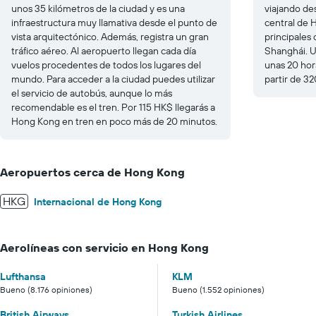
unos 35 kilómetros de la ciudad y es una
viajando de
infraestructura muy llamativa desde el punto de
central de 
vista arquitectónico. Además, registra un gran
principales
tráfico aéreo. Al aeropuerto llegan cada día
Shanghái. U
vuelos procedentes de todos los lugares del
unas 20 hor
mundo. Para acceder a la ciudad puedes utilizar
partir de 3
el servicio de autobús, aunque lo más
recomendable es el tren. Por 115 HK$ llegarás a
Hong Kong en tren en poco más de 20 minutos.
Aeropuertos cerca de Hong Kong
HKG
Internacional de Hong Kong
Aerolíneas con servicio en Hong Kong
Lufthansa
KLM
Bueno (8.176 opiniones)
Bueno (1.552 opiniones)
British Airways
Turkish Airlines