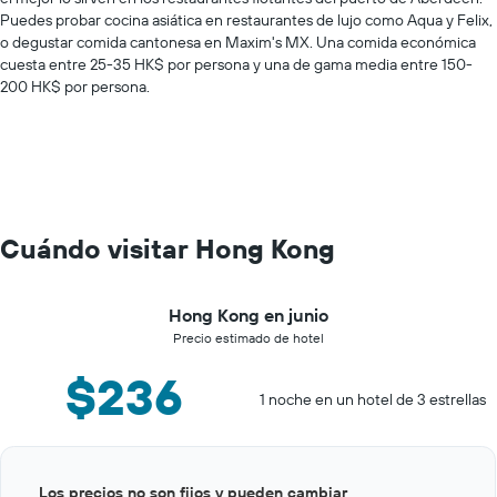
Puedes probar cocina asiática en restaurantes de lujo como Aqua y Felix,
o degustar comida cantonesa en Maxim's MX. Una comida económica
cuesta entre 25-35 HK$ por persona y una de gama media entre 150-
200 HK$ por persona.
Cuándo visitar Hong Kong
Hong Kong en junio
Precio estimado de hotel
$236
1 noche en un hotel de 3 estrellas
Bar
Chart
Los precios no son fijos y pueden cambiar
graphic.
chart