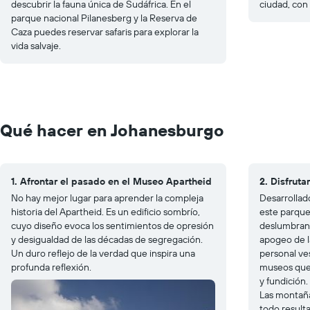
descubrir la fauna única de Sudáfrica. En el
ciudad, con
parque nacional Pilanesberg y la Reserva de
Caza puedes reservar safaris para explorar la
vida salvaje.
Qué hacer en Johanesburgo
1. Afrontar el pasado en el Museo Apartheid
2. Disfruta
No hay mejor lugar para aprender la compleja
Desarrollad
historia del Apartheid. Es un edificio sombrío,
este parque
cuyo diseño evoca los sentimientos de opresión
deslumbrant
y desigualdad de las décadas de segregación.
apogeo de l
Un duro reflejo de la verdad que inspira una
personal ves
profunda reflexión.
museos que 
y fundición
Las montañas
todo resulta