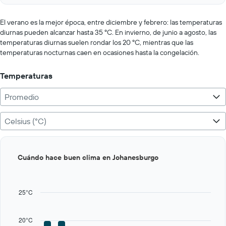
axis
interactive
displaying
chart
values.
El verano es la mejor época, entre diciembre y febrero: las temperaturas
Range:
diurnas pueden alcanzar hasta 35 ºC. En invierno, de junio a agosto, las
0
temperaturas diurnas suelen rondar los 20 ºC, mientras que las
to
temperaturas nocturnas caen en ocasiones hasta la congelación.
400.
Temperaturas
Promedio
Celsius (°C)
Bar
Chart
Cuándo hace buen clima en Johanesburgo
graphic.
chart
with
12
bars.
25°C
The
chart
20°C
has