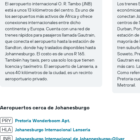
El aeropuerto internacional O. R. Tambo (JNB)
Los trenes 
está a unos 13 kilómetros del centro. Es uno de
económicas 
los aeropuertos más activos de África y ofrece
conectan Jo
conexiones internacionales entre dicho
centros de 
continente y Europa. Cuenta con una red de
Durban, Por
trenes rápidos para pasajeros llamada Gautrain,
estación de
que conecta el aeropuerto hasta la estación de
mayoría de l
Sandton, donde hay traslados disponibles hasta
tren suburb
Johannesburgo. El costo es de unos R 165.
Soweto, Pre
También hay taxis, pero usa solo los que tienen
Gautrain es
licencia y taxímetro. El aeropuerto de Lanseria, a
más caro. La
unos 40 kilómetros de la ciudad, es un recinto
Como refere
aeroportuario privado.
Pretoria cu
Metrorail.
Aeropuertos cerca de Johanesburgo
PRY
Pretoria Wonderboom Apt.
HLA
Johanesburgo Internacional Lanseria
JNB
Johanesburgo Internacional de Johannesburgo-Oliver