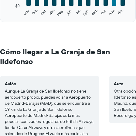
has
$0
1
feb.
may.
ago.
nov.
ene
abr.
jul.
oct.
mar.
jun.
sep.
dic.
Y
End
of
axis
interactive
displaying
chart
values.
Range:
0
to
Cómo llegar a La Granja de San
300.
Ildefonso
Avión
Auto
Aunque La Granja de San Ildefonso no tiene
Otra opción
aeropuerto propio, puedes volar a Aeropuerto
Ildefonso e
de Madrid-Barajas (MAD), que se encuentra a
Madrid, que
59 km de La Granja de San Ildefonso.
San Ildefon
Aeropuerto de Madrid-Barajas es la más
Record go y
popular, con vuelos regulares de British Airways,
Iberia, Qatar Airways y otras aerolíneas que
salen desde Uruguay. El vuelo más corto a La