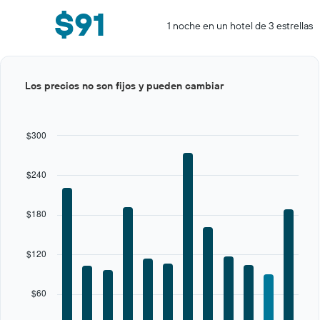
$91
1 noche en un hotel de 3 estrellas
Bar
Chart
Los precios no son fijos y pueden cambiar
graphic.
chart
with
12
bars.
$300
The
chart
$240
has
1
X
$180
axis
displaying
categories.
$120
Range:
12
categories.
$60
The
chart