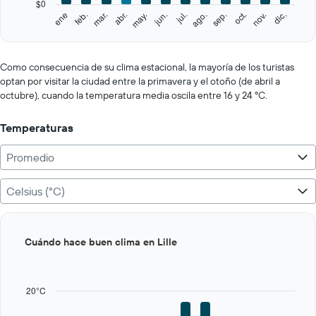
$0
1
feb.
may.
ago.
nov.
ene
abr.
jul.
oct.
mar.
jun.
sep.
dic.
Y
End
of
axis
interactive
displaying
chart
values.
Como consecuencia de su clima estacional, la mayoría de los turistas
Range:
optan por visitar la ciudad entre la primavera y el otoño (de abril a
0
octubre), cuando la temperatura media oscila entre 16 y 24 ºC.
to
250.
Temperaturas
Promedio
Celsius (°C)
Bar
Chart
Cuándo hace buen clima en Lille
graphic.
chart
with
12
bars.
20°C
The