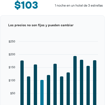
$103
1 noche en un hotel de 3 estrellas
Bar
Chart
Los precios no son fijos y pueden cambiar
graphic.
chart
with
12
bars.
$250
The
chart
$200
has
1
X
$150
axis
displaying
categories.
$100
Range:
12
categories.
$50
The
chart
has