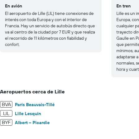
En avión
En tren
El aeropuerto de Lille (LIL) tiene conexiones de
Lille es un 
interés con toda Europa y con el interior de
Europa, co
Francia. Hay un servicio de autobús directo que
cualquier pa
va al centro de la ciudad por 7 EUR y que realiza
trayecto di
el recorrido de 11 kilómetros con fiabilidad y
Gaulle en P
confort.
que permiten
mínimos, au
adaptarse a 
normales, s
hora y cuar
Aeropuertos cerca de Lille
BVA
París Beauvais-Tillé
LIL
Lille Lesquin
BYF
Albert – Picardie