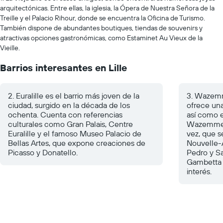
arquitectónicas. Entre ellas, la iglesia, la Ópera de Nuestra Señora de la
Treille y el Palacio Rihour, donde se encuentra la Oficina de Turismo.
También dispone de abundantes boutiques, tiendas de souvenirs y
atractivas opciones gastronómicas, como Estaminet Au Vieux de la
Vieille.
Barrios interesantes en Lille
2. Euralille es el barrio más joven de la
3. Wazemme
ciudad, surgido en la década de los
ofrece un
ochenta. Cuenta con referencias
así como 
culturales como Gran Palais, Centre
Wazemmes, 
Euralille y el famoso Museo Palacio de
vez, que s
Bellas Artes, que expone creaciones de
Nouvelle-A
Picasso y Donatello.
Pedro y Sa
Gambetta 
interés.