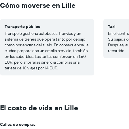
Cómo moverse en Lille
Transporte público
Taxi
Transpole gestiona autobuses, tranvías y un
En el centro
sistema de trenes que opera tanto por debajo
Su bajada d
como por encima del suelo. En consecuencia, la
Después, au
ciudad proporciona un amplio servicio, también
recorrido.
en los suburbios. Las tarifas comienzan en 1,60
EUR, pero ahorrarás dinero si compras una
tarjeta de 10 viajes por 14 EUR.
El costo de vida en Lille
Calles de compras