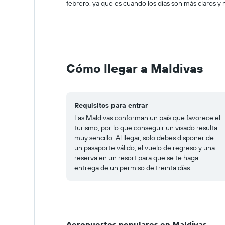
Range:
febrero, ya que es cuando los días son más claros y n
0
to
2000.
Cómo llegar a Maldivas
Requisitos para entrar
Las Maldivas conforman un país que favorece el
turismo, por lo que conseguir un visado resulta
muy sencillo. Al llegar, solo debes disponer de
un pasaporte válido, el vuelo de regreso y una
reserva en un resort para que se te haga
entrega de un permiso de treinta días.
Aeropuertos populares en Maldivas