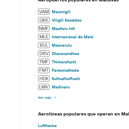
VAM
Maamigili
GKK
Viligili Kooddoo
NMF
Maafaru Intl
MLE
Internacional de Malé
RUL
Maavarulu
DRV
Dharavandhoo
TMF
Thimarafushi
FMT
Faresmathoda
HDK
Kulhudhuffushi
LMV
Madivaru
Ver más
Aerolíneas populares que operan en Ma
Lufthansa