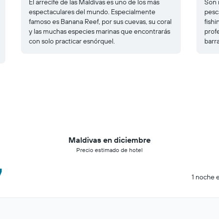
El arrecife de las Maldivas es uno de los más
Son 
espectaculares del mundo. Especialmente
pesc
famoso es Banana Reef, por sus cuevas, su coral
fishi
y las muchas especies marinas que encontrarás
prof
con solo practicar esnórquel.
barr
Maldivas en diciembre
Precio estimado de hotel
7
1 noche e