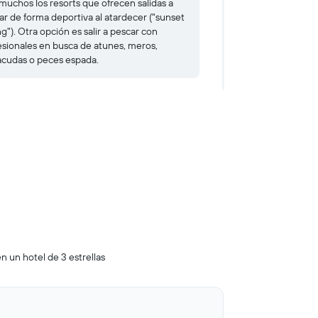
muchos los resorts que ofrecen salidas a
El atolón de Malé e
ar de forma deportiva al atardecer ("sunset
famosos para la prác
ng"). Otra opción es salir a pescar con
donde destaca la p
esionales en busca de atunes, meros,
en los meses de mar
acudas o peces espada.
se convierten en un
las olas.
n un hotel de 3 estrellas