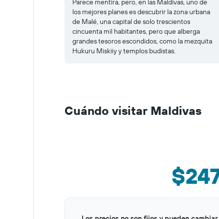
Parece mentira, pero, en las Maldivas, uno de
los mejores planes es descubrir la zona urbana
de Malé, una capital de solo trescientos
cincuenta mil habitantes, pero que alberga
grandes tesoros escondidos, como la mezquita
Hukuru Miskiiy y templos budistas.
Cuándo visitar Maldivas
$24
Bar
Chart
Los precios no son fijos y pueden cambiar