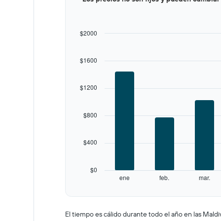
graphic.
chart
with
12
bars.
$2000
The
chart
$1600
has
1
X
$1200
axis
displaying
categories.
$800
Range:
12
categories.
$400
The
chart
has
$0
1
ene
feb.
mar.
Y
End
of
axis
interactive
displaying
chart
values.
El tiempo es cálido durante todo el año en las Mald