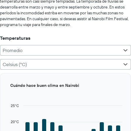
Range:
temperaturas son casi siempre templadas. La temporada de lluvias se
0
desarrolla entre marzo y mayo y entre septiembre y octubre. En estos
to
períodos la incomodidad estriba en moverse por las muchas zonas no
500.
pavimentadas. En cualquier caso, si deseas asistir al Nairobi Film Festival,
programa tu viaje para finales de marzo.
Temperaturas
Promedio
Celsius (°C)
Bar
Chart
Cuándo hace buen clima en Nairobi
graphic.
chart
with
12
bars.
25°C
The
chart
20°C
has
1