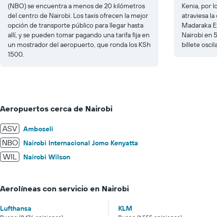
(NBO) se encuentra a menos de 20 kilómetros
Kenia, por 
del centro de Nairobi. Los taxis ofrecen la mejor
atraviesa la 
opción de transporte público para llegar hasta
Madaraka E
allí, y se pueden tomar pagando una tarifa fija en
Nairobi en 5
un mostrador del aeropuerto, que ronda los KSh
billete osci
1500.
Aeropuertos cerca de Nairobi
ASV
Amboseli
NBO
Nairobi Internacional Jomo Kenyatta
WIL
Nairobi Wilson
Aerolíneas con servicio en Nairobi
Lufthansa
KLM