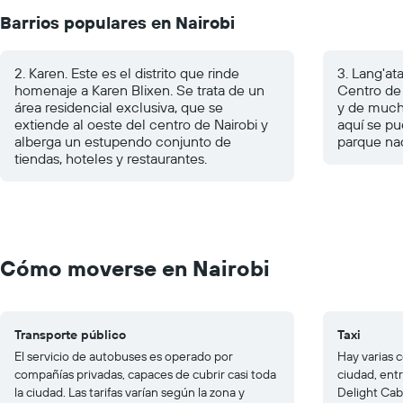
Barrios populares en Nairobi
2. Karen. Este es el distrito que rinde
3. Lang'at
homenaje a Karen Blixen. Se trata de un
Centro de 
área residencial exclusiva, que se
y de much
extiende al oeste del centro de Nairobi y
aquí se pu
alberga un estupendo conjunto de
parque nac
tiendas, hoteles y restaurantes.
Cómo moverse en Nairobi
Transporte público
Taxi
El servicio de autobuses es operado por
Hay varias c
compañías privadas, capaces de cubrir casi toda
ciudad, entr
la ciudad. Las tarifas varían según la zona y
Delight Cabs