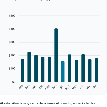
with
12
bars.
$500
The
chart
$400
has
1
X
$300
axis
displaying
categories.
$200
Range:
12
categories.
$100
The
chart
has
$0
1
feb.
may.
ago.
nov.
ene
abr.
jul.
oct.
mar.
jun.
sep.
dic.
Y
End
of
axis
interactive
displaying
chart
values.
Al estar situada muy cerca de la línea del Ecuador, en la ciudad las