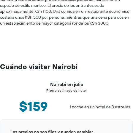
espacio de estilo morisco. El precio de los entrantes es de
aproximadamente KSh 1100. Una comida en un restaurante económico
costaría unos KSh 500 por persona, mientras que una cena para dos en
un establecimiento de mayor categoría ronda los KSh 3000.
Cuándo visitar Nairobi
Nairobi en julio
Precio estimado de hotel
$159
1 noche en un hotel de 3 estrellas
Bar
Chart
Los precios no son fijos y pueden cambiar
graphic.
chart