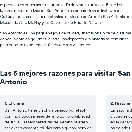
espectáculos deportivos en un solo día de visitas turísticas. Entre los
lugares más atractivos de San Antonio se encuentran el Instituto de
Culturas Texanas, el jardín botánico, el Museo de Arte de San Antonio, el
Museo de Arte McNay y las Cavernas de Puente Natural.
San Antonio es una pequeña joya de ciudad, una fusión única de culturas
donde la comida gourmet, el arte, los deportes y la historia se combinan
para generar experiencias únicas en sus visitantes.
Las 5 mejores razones para visitar San
Antonio
1. El clima
2. Historia
San Antonio tiene un clima bañado por el sol,
La historia
con muy pocos meses del año con probabilidad
ciudad se c
de lluvia. Las temperaturas del verano pueden
en la década
ser excesivamente cálidas para algunos, pero en
ha dejado u