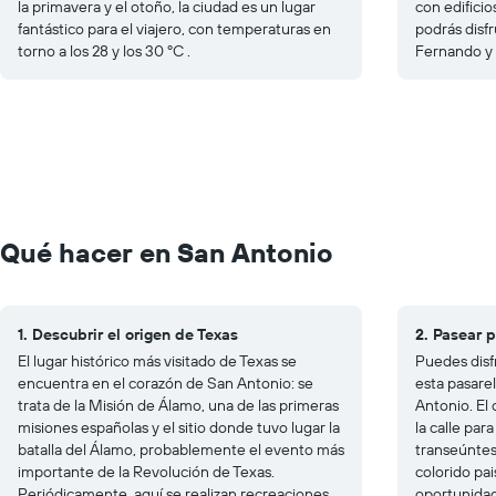
la primavera y el otoño, la ciudad es un lugar
con edificio
fantástico para el viajero, con temperaturas en
podrás disfr
torno a los 28 y los 30 ºC .
Fernando y 
Qué hacer en San Antonio
1. Descubrir el origen de Texas
2. Pasear p
El lugar histórico más visitado de Texas se
Puedes disf
encuentra en el corazón de San Antonio: se
esta pasarel
trata de la Misión de Álamo, una de las primeras
Antonio. El 
misiones españolas y el sitio donde tuvo lugar la
la calle par
batalla del Álamo, probablemente el evento más
transeúntes
importante de la Revolución de Texas.
colorido pa
Periódicamente, aquí se realizan recreaciones
oportunida