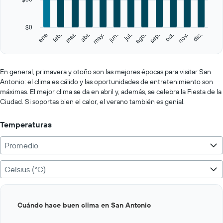
The
chart
has
$0
1
feb.
may.
ago.
nov.
ene
abr.
jul.
oct.
mar.
jun.
sep.
dic.
Y
End
of
axis
interactive
displaying
chart
values.
En general, primavera y otoño son las mejores épocas para visitar San
Range:
Antonio: el clima es cálido y las oportunidades de entretenimiento son
0
máximas. El mejor clima se da en abril y, además, se celebra la Fiesta de la
to
Ciudad. Si soportas bien el calor, el verano también es genial.
250.
Temperaturas
Promedio
Celsius (°C)
Bar
Chart
Cuándo hace buen clima en San Antonio
graphic.
chart
with
12