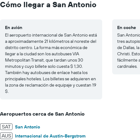
to
Cómo llegar a San Antonio
40.
En avión
En coche
El aeropuerto internacional de San Antonio está
San Antonio
a aproximadamente 21 kilómetros al noreste del
tres autopis
distrito centro. La forma más económica de
de Dallas, l
llegar a la ciudad son los autobuses VIA
Christi. Est
Metropolitan Transit, que tardan unos 30
fácilmente 
minutos y cuyo billete solo cuesta $ 1,30.
cardinales.
También hay autobuses de enlace hasta los
principales hoteles. Los billetes se adquieren en
la zona de reclamación de equipaje y cuestan 19
$.
Aeropuertos cerca de San Antonio
SAT
San Antonio
AUS
Internacional de Austin-Bergstrom