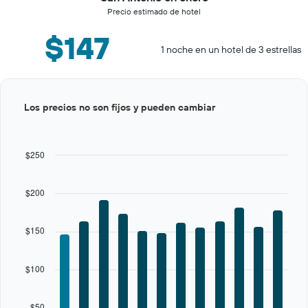
Precio estimado de hotel
$147
1 noche en un hotel de 3 estrellas
Bar
Chart
Los precios no son fijos y pueden cambiar
graphic.
chart
with
12
bars.
$250
The
chart
$200
has
1
X
$150
axis
displaying
categories.
$100
Range:
12
categories.
$50