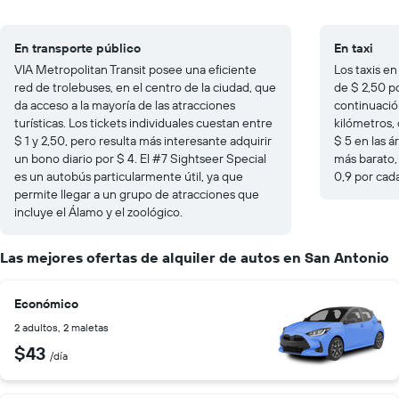
En transporte público
En taxi
VIA Metropolitan Transit posee una eficiente
Los taxis en
red de trolebuses, en el centro de la ciudad, que
de $ 2,50 po
da acceso a la mayoría de las atracciones
continuació
turísticas. Los tickets individuales cuestan entre
kilómetros, 
$ 1 y 2,50, pero resulta más interesante adquirir
$ 5 en las 
un bono diario por $ 4. El #7 Sightseer Special
más barato, 
es un autobús particularmente útil, ya que
0,9 por cad
permite llegar a un grupo de atracciones que
incluye el Álamo y el zoológico.
Las mejores ofertas de alquiler de autos en San Antonio
Económico
2 adultos, 2 maletas
$43
/día