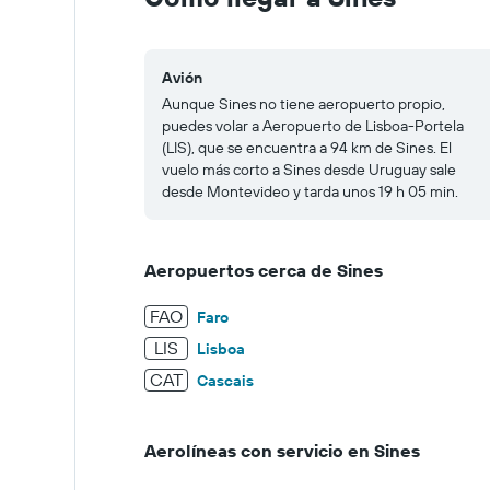
300.
Avión
Aunque Sines no tiene aeropuerto propio,
puedes volar a Aeropuerto de Lisboa-Portela
(LIS), que se encuentra a 94 km de Sines. El
vuelo más corto a Sines desde Uruguay sale
desde Montevideo y tarda unos 19 h 05 min.
Aeropuertos cerca de Sines
FAO
Faro
LIS
Lisboa
CAT
Cascais
Aerolíneas con servicio en Sines