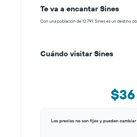
Te va a encantar Sines
Con una población de 12,791, Sines es un destino ob
Cuándo visitar Sines
$36
Bar
Chart
Los precios no son fijos y pueden cambiar
graphic.
chart
with
12
bars.