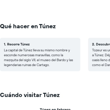
Qué hacer en Túnez
1. Recorre Túnez
2. Descubr
La capital de Túnez lleva su mismo nombre y
Tozeur es un
esconde numerosas maravillas, como la
a Túnez. Dé
mezquita del siglo VII, el museo del Bardo y las
oasis lleno 
legendarias ruinas de Cartago.
como el Dar
Cuándo visitar Túnez
Túnez en febrero