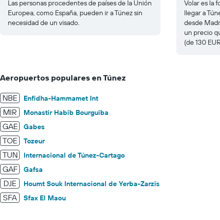
Las personas procedentes de países de la Unión
Volar es la
Europea, como España, pueden ir a Túnez sin
llegar a Tún
necesidad de un visado.
desde Madri
un precio q
(de 130 EUR
Aeropuertos populares en Túnez
NBE
Enfidha-Hammamet Int
MIR
Monastir Habib Bourguiba
GAE
Gabes
TOE
Tozeur
TUN
Internacional de Túnez-Cartago
GAF
Gafsa
DJE
Houmt Souk Internacional de Yerba-Zarzis
SFA
Sfax El Maou