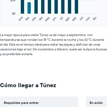
The
chart
has
$0
1
feb.
may.
ago.
nov.
ene
abr.
jul.
oct.
mar.
jun.
sep.
dic.
Y
End
of
axis
interactive
displaying
chart
values.
La mejor época para visitar Túnez va de mayo a septiembre, con
Range:
temperaturas que rondan los 18 °C durante la noche y los 32 °C durante
0
el día. Este es el tiempo ideal para visitar las playas y disfrutar de unas
to
vacaciones bajo el sol. De noviembre a febrero, suele ser la época lluviosa
250.
y es preferible evitarla.
Cómo llegar a Túnez
Requisitos para entrar
En avión