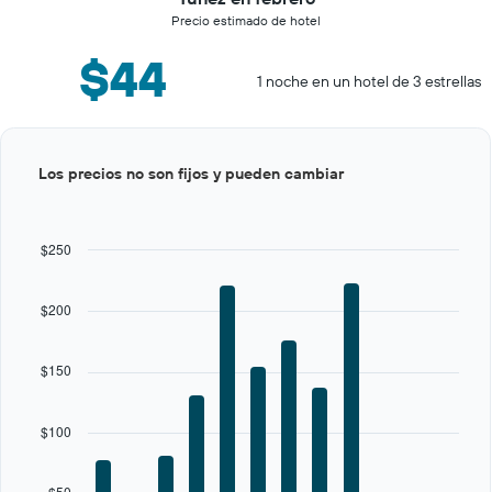
Precio estimado de hotel
$44
1 noche en un hotel de 3 estrellas
Bar
Chart
Los precios no son fijos y pueden cambiar
graphic.
chart
with
12
bars.
$250
The
chart
$200
has
1
X
$150
axis
displaying
categories.
$100
Range:
12
categories.
$50