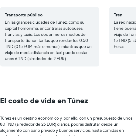
Transporte público
Tren
En las grandes ciudades de Túnez, como su
La red naci
capital homónima, encontrarás autobuses,
tiene buena
tranvías y taxis. Los dos primeros medios de
viaje de Tú
transporte tienen tarifas que rondan los 0,50
15 TND (5 E
TND (0,15 EUR, más o menos), mientras que un
horas.
viaje de media distancia en taxi puede costar
unos 6 TND (alrededor de 2 EUR).
El costo de vida en Túnez
Túnez es un destino económico y, por ello, con un presupuesto de unos
80 TND (alrededor de 25 EUR) diarios, podrás disfrutar desde un
alojamiento con baño privado y buenos servicios, hasta comidas en