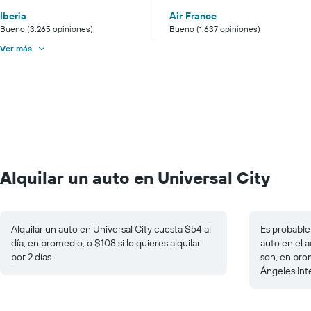
Iberia
Air France
Bueno (3.265 opiniones)
Bueno (1.637 opiniones)
Ver más
Alquilar un auto en Universal City
Alquilar un auto en Universal City cuesta $54 al
Es probable 
día, en promedio, o $108 si lo quieres alquilar
auto en el a
por 2 días.
son, en pro
Ángeles Int