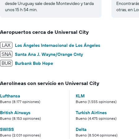
desde Uruguay sale desde Montevideo y tarda
Encontrarás
unos 15 h 54 min.
otras, en Lo
Aeropuertos cerca de Universal City
LAX
Los Ángeles Internacional de Los Ángeles
SNA
Santa Ana J. Wayne/Orange Cnty
BUR
Burbank Bob Hope
Aerolíneas con servicio en Universal City
Lufthansa
KLM
Bueno (8.177 opiniones)
Bueno (1.555 opiniones)
British Airways
Turkish Airlines
Bueno (8.153 opiniones)
Bueno (4.475 opiniones)
SWISS
Delta
Bueno (2.031 opiniones)
Bueno (8.504 opiniones)