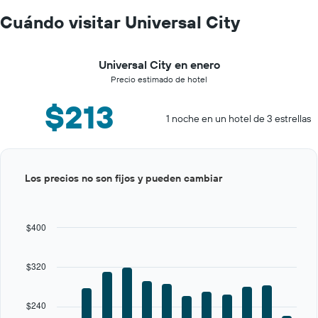
Cuándo visitar Universal City
Universal City en enero
Precio estimado de hotel
$213
1 noche en un hotel de 3 estrellas
Bar
Chart
Los precios no son fijos y pueden cambiar
graphic.
chart
with
12
bars.
$400
The
chart
$320
has
1
X
$240
axis