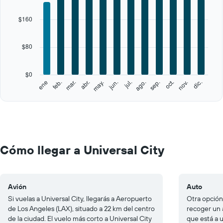
displaying
categories.
$160
Range:
12
categories.
$80
The
chart
has
$0
1
feb.
may.
ago.
nov.
ene
abr.
jul.
oct.
mar.
jun.
sep.
dic.
Y
End
of
axis
interactive
displaying
chart
values.
Range:
0
to
Cómo llegar a Universal City
400.
Avión
Auto
Si vuelas a Universal City, llegarás a Aeropuerto
Otra opción 
de Los Angeles (LAX), situado a 22 km del centro
recoger un 
de la ciudad. El vuelo más corto a Universal City
que está a 