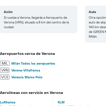
Avión
Auto
Si vuelas a Verona, llegarás a Aeropuerto de
Otra opción
Verona (VRN), situado a 8 km del centro de la
auto de alq
ciudad.
140 km desd
de GREEN MO
Milán.
Aeropuertos cerca de Verona
MIL
Milán Todos los aeropuertos
VRN
Verona-Villafranca
VCE
Venecia Marco Polo
Aerolíneas con servicio en Verona
Lufthansa
KLM