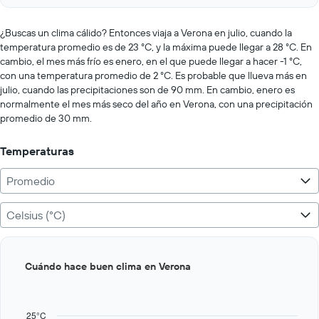
axis
interactive
displaying
chart
values.
¿Buscas un clima cálido? Entonces viaja a Verona en julio, cuando la
Range:
temperatura promedio es de 23 °C, y la máxima puede llegar a 28 °C. En
0
cambio, el mes más frío es enero, en el que puede llegar a hacer -1 °C,
to
con una temperatura promedio de 2 °C. Es probable que llueva más en
500.
julio, cuando las precipitaciones son de 90 mm. En cambio, enero es
normalmente el mes más seco del año en Verona, con una precipitación
promedio de 30 mm.
Temperaturas
Promedio
Celsius (°C)
Bar
Chart
Cuándo hace buen clima en Verona
graphic.
chart
with
12
bars.
25°C