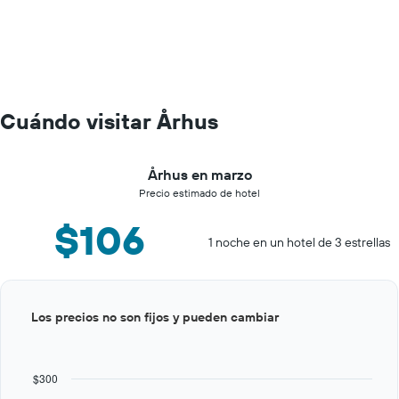
Cuándo visitar Århus
Århus en marzo
Precio estimado de hotel
$106
1 noche en un hotel de 3 estrellas
Bar
Chart
Los precios no son fijos y pueden cambiar
graphic.
chart
with
12
bars.
$300
The