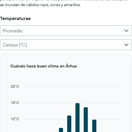
se inundan de cálidos rojos, ocres y amarillos.
Temperaturas
Promedio
Celsius (°C)
Bar
Chart
Cuándo hace buen clima en Århus
graphic.
chart
with
12
bars.
20°C
The
chart
16°C
has
1
X
12°C
axis
displaying