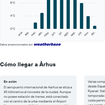
categories.
8°C
Range:
12
categories.
4°C
The
chart
has
0°C
1
feb.
may.
ago.
nov.
ene
abr.
jul.
oct.
mar.
jun.
sep.
dic.
Y
End
of
axis
interactive
displaying
Datos proporcionados por
chart
values.
Range:
0
to
Cómo llegar a Århus
20.
En avión
Varias comp
desde Españ
El aeropuerto internacional de Aarhus se sitúa a
Ryanair. Sa
45 kilómetros al noroeste de la ciudad. Aunque
temporada co
no posee estación de trenes, está conectado
costa penin
con el centro de la urbe mediante el Airport
una escala,