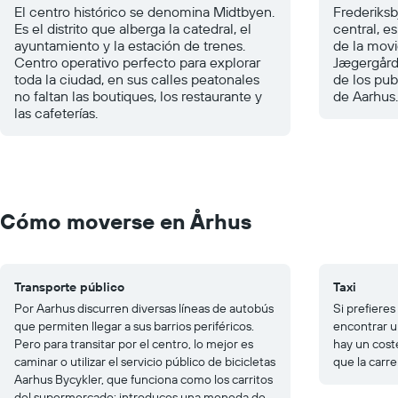
El centro histórico se denomina Midtbyen.
Frederiksbj
Es el distrito que alberga la catedral, el
central, e
ayuntamiento y la estación de trenes.
de la movi
Centro operativo perfecto para explorar
Jægergård
toda la ciudad, en sus calles peatonales
de los pu
no faltan las boutiques, los restaurante y
de Aarhus.
las cafeterías.
Cómo moverse en Århus
Transporte público
Taxi
Por Aarhus discurren diversas líneas de autobús
Si prefieres 
que permiten llegar a sus barrios periféricos.
encontrar u
Pero para transitar por el centro, lo mejor es
hay un cost
caminar o utilizar el servicio público de bicicletas
que la carr
Aarhus Bycykler, que funciona como los carritos
del supermercado: introduces una moneda de