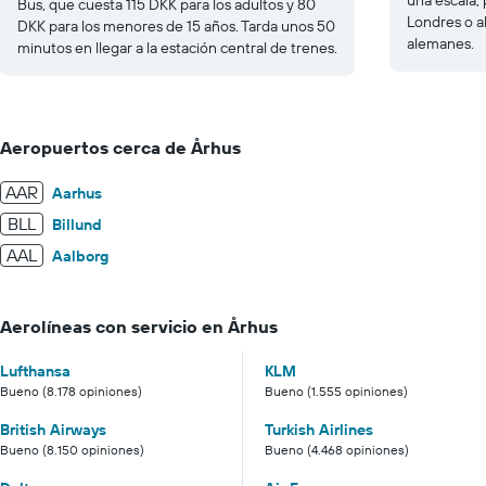
Bus, que cuesta 115 DKK para los adultos y 80
Londres o a
DKK para los menores de 15 años. Tarda unos 50
alemanes.
minutos en llegar a la estación central de trenes.
Aeropuertos cerca de Århus
AAR
Aarhus
BLL
Billund
AAL
Aalborg
Aerolíneas con servicio en Århus
Lufthansa
KLM
Bueno (8.178 opiniones)
Bueno (1.555 opiniones)
British Airways
Turkish Airlines
Bueno (8.150 opiniones)
Bueno (4.468 opiniones)