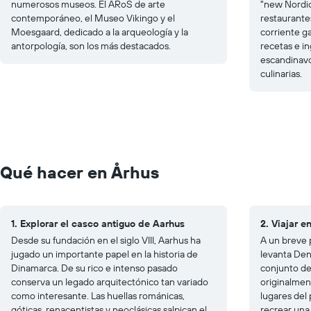
numerosos museos. El ARoS de arte
"new Nordic
contemporáneo, el Museo Vikingo y el
restaurante
Moesgaard, dedicado a la arqueología y la
corriente g
antorpología, son los más destacados.
recetas e in
escandinavo
culinarias.
Qué hacer en Århus
1. Explorar el casco antiguo de Aarhus
2. Viajar 
Desde su fundación en el siglo VIII, Aarhus ha
A un breve 
jugado un importante papel en la historia de
levanta Den
Dinamarca. De su rico e intenso pasado
conjunto de
conserva un legado arquitectónico tan variado
originalmen
como interesante. Las huellas románicas,
lugares del 
góticas, renacentistas y neoclásicas salpican el
recrear una 