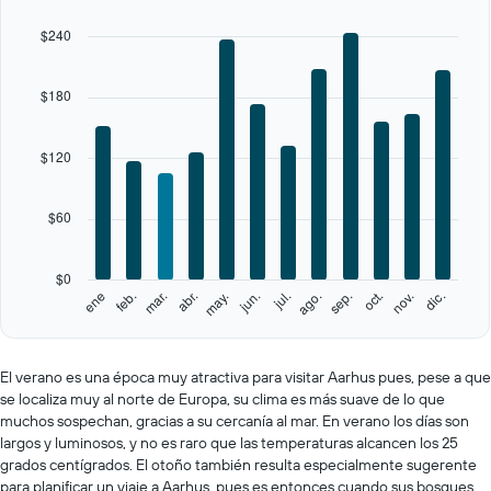
chart
$240
has
1
X
$180
axis
displaying
categories.
$120
Range:
12
categories.
$60
The
chart
has
$0
1
feb.
may.
ago.
nov.
ene
abr.
jul.
oct.
mar.
jun.
sep.
dic.
Y
End
of
axis
interactive
displaying
chart
values.
El verano es una época muy atractiva para visitar Aarhus pues, pese a que
Range:
se localiza muy al norte de Europa, su clima es más suave de lo que
0
muchos sospechan, gracias a su cercanía al mar. En verano los días son
to
largos y luminosos, y no es raro que las temperaturas alcancen los 25
300.
grados centígrados. El otoño también resulta especialmente sugerente
para planificar un viaje a Aarhus, pues es entonces cuando sus bosques