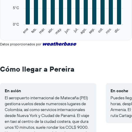
categories.
5°C
The
chart
has
0°C
1
feb.
may.
ago.
nov.
ene
abr.
jul.
oct.
mar.
jun.
sep.
dic.
Y
End
of
axis
interactive
displaying
Datos proporcionados por
chart
values.
Range:
0
to
Cómo llegar a Pereira
25.
En avión
En coche
El aeropuerto internacional de Matecaña (PEI)
Puedes lleg
gestiona vuelos desde numerosos lugares de
horas, desp
Colombia, así como servicios internacionales
Armenia. El 
desde Nueva York y Ciudad de Panamá. El viaje
ruta Cartag
en taxi al centro de la ciudad costera, que dura
unos 10 minutos, suele rondar los COL$ 9000.