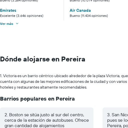
Bueno (3.264 opiniones)
Bueno (10.079 opiniones)
Emirates
Air Canada
Excelente (3.646 opiniones)
Bueno (11.434 opiniones)
Ver más
Dónde alojarse en Pereira
1. Victoria es un barrio céntrico ubicado alrededor de la plaza Victoria, que
cuenta con algunas de las mejores edificaciones de la ciudad y con varios
hoteles y restaurantes altamente recomendables.
Barrios populares en Pereira
2. Boston se sitúa justo al sur del centro,
3. San Nic
cerca de la estación de autobuses. Ofrece
pues se lo
gran cantidad de alojamientos
Pereira, p