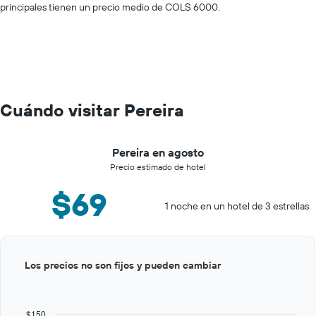
principales tienen un precio medio de COL$ 6000.
Cuándo visitar Pereira
Pereira en agosto
Precio estimado de hotel
$69
1 noche en un hotel de 3 estrellas
Bar
Chart
Los precios no son fijos y pueden cambiar
graphic.
chart
with
12
bars.
$150