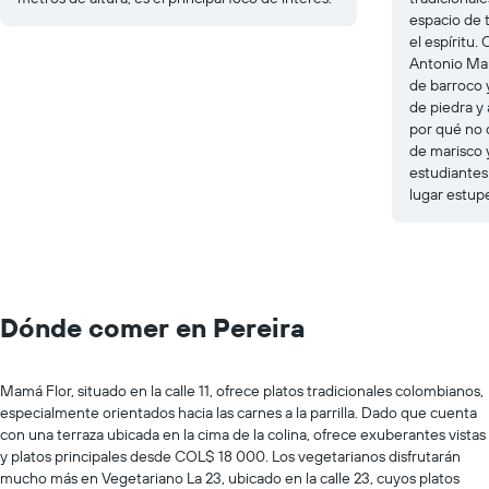
espacio de 
el espíritu.
Antonio Mar
de barroco y
de piedra y 
por qué no d
de marisco y
estudiantes
lugar estup
Dónde comer en Pereira
Mamá Flor, situado en la calle 11, ofrece platos tradicionales colombianos,
especialmente orientados hacia las carnes a la parrilla. Dado que cuenta
con una terraza ubicada en la cima de la colina, ofrece exuberantes vistas
y platos principales desde COL$ 18 000. Los vegetarianos disfrutarán
mucho más en Vegetariano La 23, ubicado en la calle 23, cuyos platos