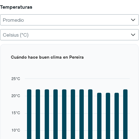
Temperaturas
Promedio
Celsius (°C)
Bar
Chart
Cuándo hace buen clima en Pereira
graphic.
chart
with
12
bars.
25°C
The
chart
20°C
has
1
X
15°C
axis
displaying
categories.
10°C
Range:
12