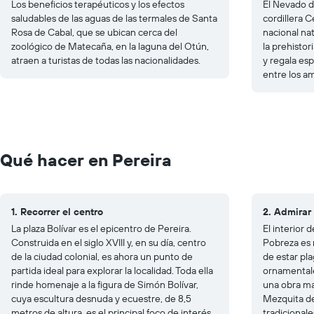
Los beneficios terapéuticos y los efectos
El Nevado de
saludables de las aguas de las termales de Santa
cordillera 
Rosa de Cabal, que se ubican cerca del
nacional na
zoológico de Matecaña, en la laguna del Otún,
la prehistor
atraen a turistas de todas las nacionalidades.
y regala es
entre los a
Qué hacer en Pereira
1. Recorrer el centro
2. Admirar
La plaza Bolívar es el epicentro de Pereira.
El interior 
Construida en el siglo XVIII y, en su día, centro
Pobreza es 
de la ciudad colonial, es ahora un punto de
de estar pl
partida ideal para explorar la localidad. Toda ella
ornamentale
rinde homenaje a la figura de Simón Bolívar,
una obra mae
cuya escultura desnuda y ecuestre, de 8,5
Mezquita de
metros de altura, es el principal foco de interés.
tradicional