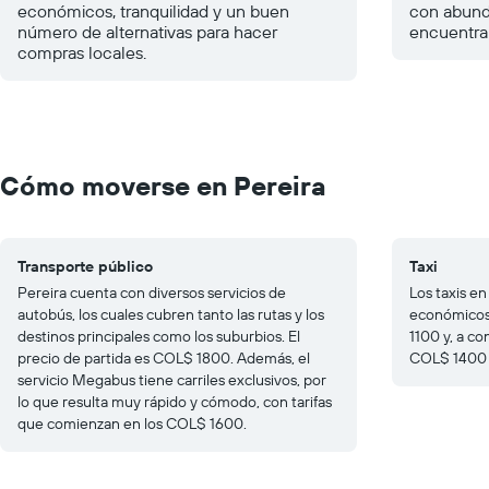
económicos, tranquilidad y un buen
con abunda
número de alternativas para hacer
encuentra 
compras locales.
Cómo moverse en Pereira
Transporte público
Taxi
Pereira cuenta con diversos servicios de
Los taxis e
autobús, los cuales cubren tanto las rutas y los
económicos
destinos principales como los suburbios. El
1100 y, a co
precio de partida es COL$ 1800. Además, el
COL$ 1400 p
servicio Megabus tiene carriles exclusivos, por
lo que resulta muy rápido y cómodo, con tarifas
que comienzan en los COL$ 1600.