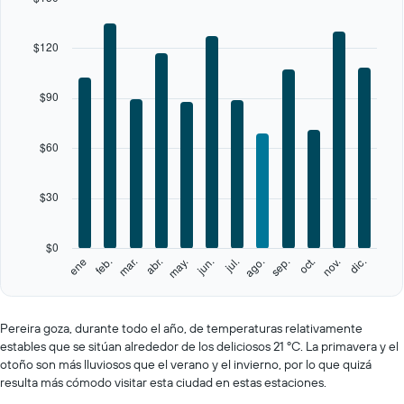
The
chart
$120
has
1
X
$90
axis
displaying
categories.
$60
Range:
12
categories.
$30
The
chart
has
$0
1
feb.
may.
ago.
nov.
ene
abr.
jul.
oct.
mar.
jun.
sep.
dic.
Y
End
of
axis
interactive
displaying
chart
values.
Pereira goza, durante todo el año, de temperaturas relativamente
Range:
estables que se sitúan alrededor de los deliciosos 21 ºC. La primavera y el
0
otoño son más lluviosos que el verano y el invierno, por lo que quizá
to
resulta más cómodo visitar esta ciudad en estas estaciones.
150.