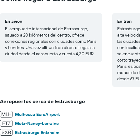
20.
En avión
En tren
El aeropuerto internacional de Estrasburgo,
Estrasburgo 
situado a 20 kilómetros del centro, ofrece
alta veloci
conexiones regionales con ciudades como París
las ciudade
y Londres. Una vez allí, un tren directo llega a la
con localida
ciudad desde el aeropuerto y cuesta 4,30 EUR.
se encuentr
corto traye
París, es po
menos de d
desde 67 E
Aeropuertos cerca de Estrasburgo
MLH
Mulhouse EuroAirport
ETZ
Metz-Nancy-Lorraine
SXB
Estrasburgo Entzheim