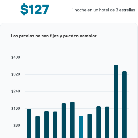
$127
1 noche en un hotel de 3 estrellas
Bar
Chart
Los precios no son fijos y pueden cambiar
graphic.
chart
with
12
bars.
$400
The
chart
$320
has
1
X
$240
axis
displaying
categories.
$160
Range:
12
categories.
$80
The
chart