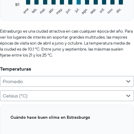
has
$0
1
feb.
may.
ago.
nov.
ene
abr.
jul.
oct.
mar.
jun.
sep.
dic.
Y
End
of
axis
interactive
displaying
chart
values.
Estrasburgo es una ciudad atractiva en casi cualquier época del año. Para
Range:
ver los lugares de interés sin soportar grandes multitudes, las mejores
0
épocas de visita son de abril a junio y octubre. La temperatura media de
to
la ciudad es de 10,1 ºC. Entre junio y septiembre, las máximas suelen
400.
fijarse entre los 21 y los 25 ºC.
Temperaturas
Promedio
Celsius (°C)
Bar
Chart
Cuándo hace buen clima en Estrasburgo
graphic.
chart
with
12
bars.