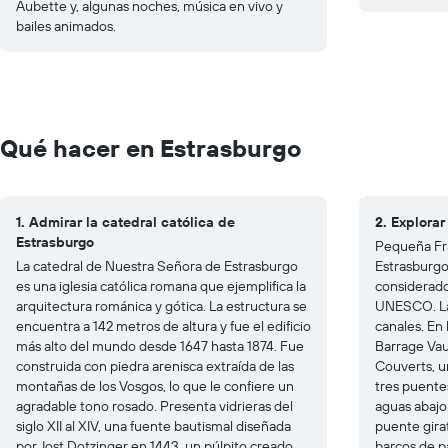
Aubette y, algunas noches, música en vivo y
bailes animados.
Qué hacer en Estrasburgo
1. Admirar la catedral católica de
2. Explora
Estrasburgo
Pequeña Fra
La catedral de Nuestra Señora de Estrasburgo
Estrasburgo 
es una iglesia católica romana que ejemplifica la
considerado
arquitectura románica y gótica. La estructura se
UNESCO. La 
encuentra a 142 metros de altura y fue el edificio
canales. En 
más alto del mundo desde 1647 hasta 1874. Fue
Barrage Vaub
construida con piedra arenisca extraída de las
Couverts, un
montañas de los Vosgos, lo que le confiere un
tres puente
agradable tono rosado. Presenta vidrieras del
aguas abajo.
siglo XII al XIV, una fuente bautismal diseñada
puente girat
por Jost Dotzinger en 1443, un púlpito creado
barcos de p