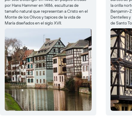
por Hans Hammer en 1486, esculturas de
la orilla no
tamaño natural que representan a Cristo en el
Benjamin-Zi
Monte de los Olivos y tapices de la vida de
Dentelles y 
María diseñados en el siglo XVII.
de Santo T