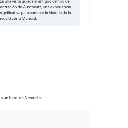
iza una visita guiada al antiguo campo de
Un destino que les
entración de Auschwitz, una experiencia
la arquitectura es, 
ignificativa para conocer la historia de la
de ver el Panorama 
nda Guerra Mundial.
plaza del Mercado.
n un hotel de 3 estrellas