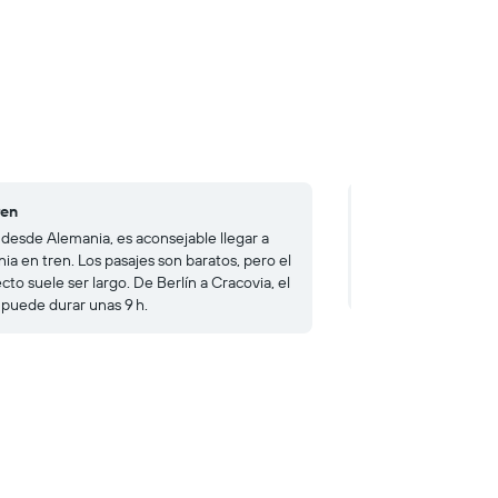
ren
En coche
 desde Alemania, es aconsejable llegar a
Viajar de Madrid a
ia en tren. Los pasajes son baratos, pero el
durar más de 25 h,
cto suele ser largo. De Berlín a Cracovia, el
pagar numerosos pe
e puede durar unas 9 h.