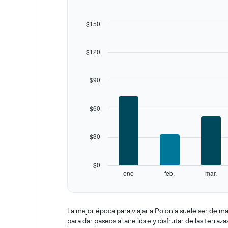
12
bars.
$150
The
chart
$120
has
1
X
$90
axis
displaying
categories.
$60
Range:
12
categories.
$30
The
chart
has
$0
1
ene
feb.
mar.
Y
End
of
axis
interactive
displaying
chart
values.
La mejor época para viajar a Polonia suele ser de ma
Range:
para dar paseos al aire libre y disfrutar de las terra