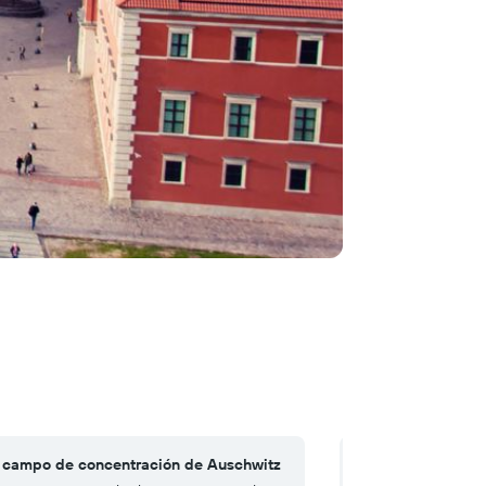
l campo de concentración de Auschwitz
4. La arquitectura