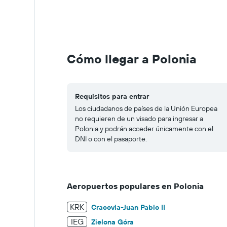
0
to
150.
Cómo llegar a Polonia
Requisitos para entrar
Los ciudadanos de países de la Unión Europea
no requieren de un visado para ingresar a
Polonia y podrán acceder únicamente con el
DNI o con el pasaporte.
Aeropuertos populares en Polonia
KRK
Cracovia-Juan Pablo II
IEG
Zielona Góra