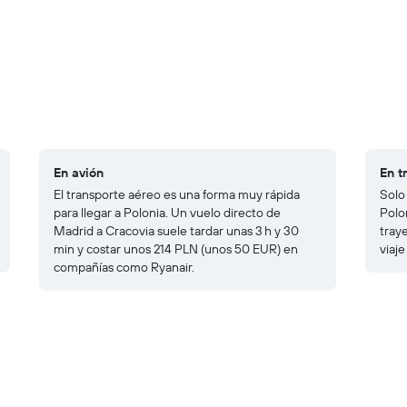
En avión
En t
El transporte aéreo es una forma muy rápida
Solo
para llegar a Polonia. Un vuelo directo de
Polon
Madrid a Cracovia suele tardar unas 3 h y 30
traye
min y costar unos 214 PLN (unos 50 EUR) en
viaj
compañías como Ryanair.