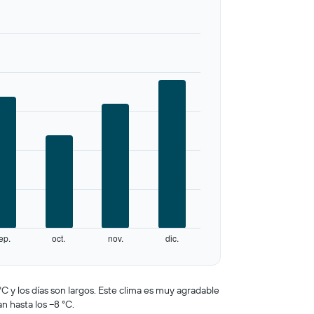
ep.
oct.
nov.
dic.
°C y los días son largos. Este clima es muy agradable
an hasta los −8 °C.