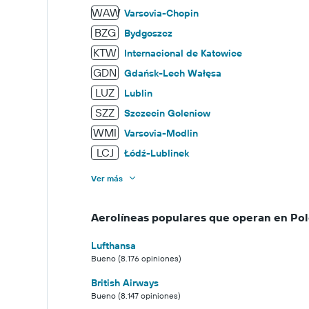
WAW
Varsovia-Chopin
BZG
Bydgoszcz
KTW
Internacional de Katowice
GDN
Gdańsk-Lech Wałęsa
LUZ
Lublin
SZZ
Szczecin Goleniow
WMI
Varsovia-Modlin
LCJ
Łódź-Lublinek
Ver más
Aerolíneas populares que operan en Pol
Lufthansa
Bueno (8.176 opiniones)
British Airways
Bueno (8.147 opiniones)